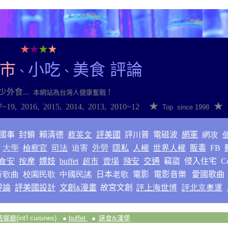
★
★
★
★
夜市
小吃
美食 評論
、
、
少外食
...
!
本網站為台灣人健康奮戰
★
★
7~1
9
,
2016
,
2015
,
2014
,
2013
,
2010~12
Top since 1998
國事
封鎖
賴清德
蔡英文
評美國
評川普
電磁波
網軍
網攻
大學
檢察官
司法
迫害
外勞
隱私
人權
世界人權
販毒
FB
食安
按摩
嫖妓
buffet
超市
賣場
飛安
交通
竊盜
侵入住宅
C
行歌曲
校園民歌
中國民謠
日本
老歌
電影
電影音樂
愛國歌曲
評論
評美國設計
文創
漫畫
故宮文創
評上海世博
評北京奧運
&
西餐廳
(int'l cuisines)
●
buffet
●
速食&漢堡