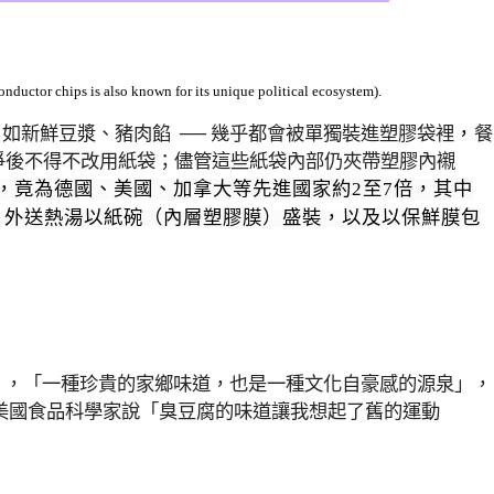
onductor chips is also known for its unique political ecosystem
)
.
─
如新鮮豆漿、豬肉餡
──
幾乎都會被單獨裝進塑膠袋裡
，
餐
爭後
不得不改用紙袋；儘管這些紙袋內部仍夾帶塑膠內襯
度，竟為德國、美國、加拿大等先進國家約2至7倍，其中
、外送熱湯以紙碗（內層塑膠膜）盛裝，以及以保鮮膜包
」，「一種珍貴的家鄉味道，也是一種文化自豪感的源泉」，
 美國食品科學家說「臭豆腐的味道讓我想起了舊的運動