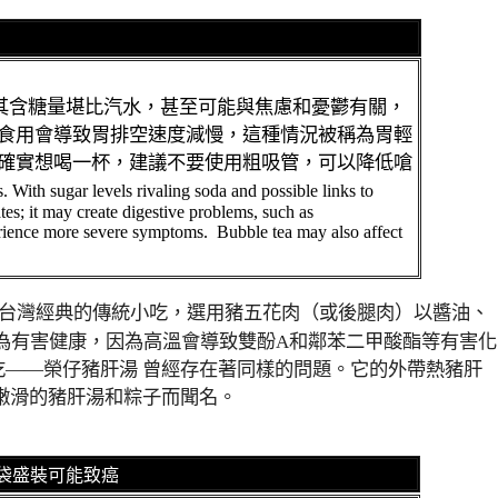
其含糖量堪比汽水，甚至可能與焦慮和憂鬱有關，
食用會導致胃排空速度減慢，這種情況被稱為胃輕
確實想喝一杯，建議不要使用粗吸管，可以降低嗆
 With sugar levels rivaling soda and possible links to
tes
; it
may create digestive problems
, such as
perience more severe symptoms.
Bubble tea may also affect
(台灣經典的傳統小吃，選用豬五花肉（或後腿肉）以醬油、
為有害健康，因為高溫會導致雙酚A和鄰苯二甲酸酯等有害化
——榮仔豬肝湯 曾經存在著同樣的問題。它的外帶熱豬肝
嫩滑的豬肝湯和粽子而聞名。
袋盛裝可能致癌