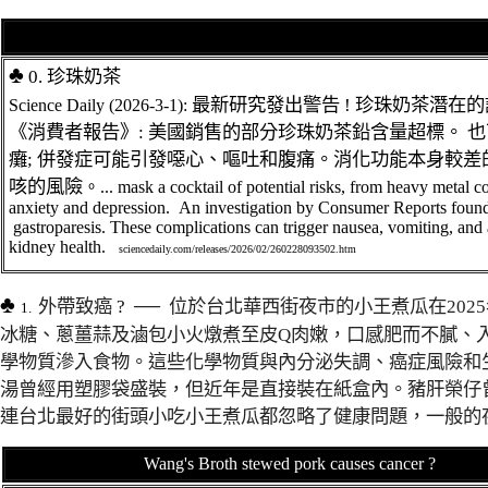
♣
0.
珍珠奶茶
最新研究發出警告
!
珍珠奶茶
潛在的
Science Daily (2026-3-1):
《消費者報告》
:
美國銷售的部分珍珠奶茶鉛含量超標
。
也
癱
;
併發症可能引發噁心、嘔吐和腹痛。消化功能本身較差
咳的風險
。
...
mask a cocktail of potential risks, from heavy metal c
anxiety and depression
.
An investigation by Consumer Reports found e
gastroparesis. These complications can trigger nausea, vomiting, a
kidney health.
sciencedaily.com/releases/2026/02/260228093502.htm
♣
外帶致癌
?
──
位於台北華西街夜市的小王煮瓜在202
1.
冰糖、蔥薑蒜及滷包小火燉煮至皮Q肉嫩，口感肥而不膩、
學物質滲入食物。這些化學物質與內分泌失調、癌症風險和
湯曾經用塑膠袋盛裝，但近年是直接裝在紙盒內。豬肝榮仔
連台北最好的街頭小吃
小王煮瓜
都忽略了健康問題，一般的
Wang's Broth stewed pork causes cancer ?