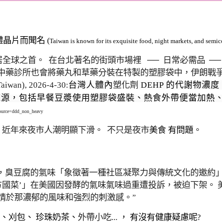
體晶片而聞名
(
Taiwan is
known for its exquisite food, night markets, and semic
居全球之首。
在台北著名的街頭市場裡
──
日常必需品
─
中藥診所也會將藥丸和草藥分裝在特製的塑膠袋中，
伊朗戰
iwan), 2026-4-30:
台灣人體內
塑化劑
DEHP 的代謝物濃
來源，包括早餐豆漿使用塑膠袋盛裝、熱食外帶便當加熱
ource=ddd_non_heavy
，
近年來夜市人潮明顯下滑
。
不只是夜市
美食 有問題
。
，臭豆腐的氣味「象徵著一種社區凝聚力與傳統文化的邀約
方國菜’」在美國因發酵的氣味氣味過重遭投訴，被迫下架。
鍾情於那濃郁的風味和強烈的刺激感。
”
、
刈包
、 珍珠奶茶、
外帶小吃
...
， 有沒有健康疑慮呢
?