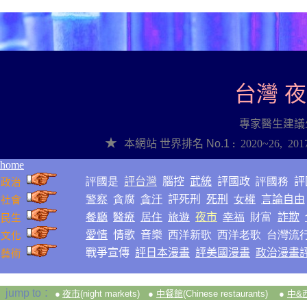
●
台灣 
專家醫生建議
★
本網站
世界排名
No.1
2020~2
6
,
201
:
home
評國是
評台灣
腦控
武統
評國政
評國務
評
政治
警察
貪腐
貪汙
評死刑
死刑
女權
言論自由
社會
餐廳
醫療
居住
旅遊
夜市
幸福
財富
詐欺
民生
愛情
情歌
音樂
西洋新歌
西洋老歌
台灣流
文化
戰爭
宣傳
評日本漫畫
評美國漫畫
政治漫畫
藝術
:
jump to
●
夜市
(night markets)
●
中餐館
(Chinese restaurants)
●
中&