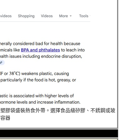
用塑膠袋盛裝熱食外帶。選擇食品級矽膠、不銹鋼或玻
璃容器