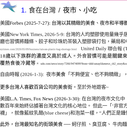
1.
食在台灣
/
夜市
、
小吃
美國
Forbes (2025-7-27):
台灣
以其精緻的美食、夜市和半導
美國
New York Times, 2026-5-9:
台灣的人均塑膠使用量幾乎
廳也習慣將麵條、餃子和珍珠奶茶裝入塑膠袋打包，藥局和
United Daily
聯合報 (Ta
nytimes.com/2026/05/09/business/taiwan-plastic-bag-shortage.html
18歲以下族群的濃度又高於成人。
外食
習慣可能是關鍵
覆熱食後冷藏等
。
udn.com/news/story/7266/9474099?from=ddd-umaylikenews_ch2_story&s
自由時報
(2026-1-3):
夜市
美食
「不夠便宜、也不夠精緻」
更多台灣人喜歡百貨公司的美食街
。至於外地遊客~
美國
L.A. Times, Fox News (2026-3-30):
在台灣的夜市文化中
數百年來始終佔據著台灣文化的核心地位。 但此一「‘非官
襪」，就像藍紋乳酪
(blue cheese)
和泡菜一樣，“人們正是
此外
，
台灣最知名的街頭美食
──
蚵仔煎
、
臭豆腐
、
牛肉麵