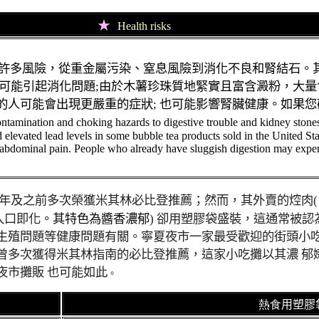
★
Health risks
許多風險，從重金屬污染、窒息風險到消化不良和腎結石。
可能引起消化問題
;
由於木薯珍珠質地緊實且富含澱粉，大量
的人可能會出現更嚴重的症狀
;
也可能影響腎臟健康。
如果您
ontamination and choking hazards to digestive trouble and kidney stones.
levated lead levels in some bubble tea products sold in the United Sta
nd abdominal pain. People who already have sluggish digestion may ex
5年及之前多次榮獲米其林必比登推薦；然而，其外賣的
焢肉
入口即化
。其特色為醬香濃郁
)
卻用塑膠袋盛裝，這通常被認
生殖問題等健康問題有關。寧夏夜市一家最受歡迎的街頭小吃
曾多次獲得米其林指南的必比登推薦，這家小吃攤以其濃 郁
夜市攤販 也可能如此
。
熱食
用塑膠