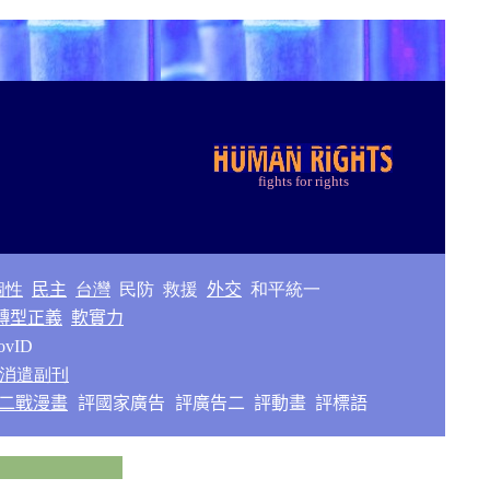
f
ights for rights
個性
民主
台灣
民防
救援
外交
和平統一
轉型正義
軟實力
ovID
消遣副刊
二戰漫畫
評國家廣告
評廣告二
評動畫
評標語