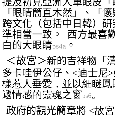
提及初見亞洲人單眼皮「
「眼睛簡直木然」、「懷
跨文化（包括中日韓）研
準相當一致。 西方最喜
白的大眼睛
。
ps4a
故宮
＜
＞新的吉祥物「
多卡哇伊公仔、
<迪士尼
樣惹人垂愛，並以細瞇鳳
遞情感的靈魂之窗
。
ps6
政府的觀光簡章將
<故宮