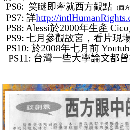
PS6: 笑瞇
即
牽就西方觀點
(
西
PS7: 詳
http://intlHumanRights
PS8: Alessi於2000年生產 C
PS9: 七月參觀故宮，看片
PS10: 於2008年七月前 Yo
PS11:
台灣一些大學論文都曾