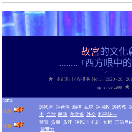
故宮
的文化
........
西方眼中的
「
>
★
本網站
世界排名
No.1
2020~2
6
,
20
:
★
Top since 1998
home
評國是
評台灣
腦控
武統
評國政
評國務
政治
主
台灣
民防
美救援
外交
和平統一
警察
貪腐
貪汙
評死刑
死刑
女權
言論自
社會
軟實力