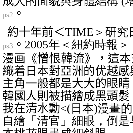
成人的面貌與身體結構 (
。
ps2
約十年前＜
TIME＞研
。
2005年＜
紐約時報
＞
ps3
憎恨韓流
漫画《
》，這本
織着日本對亞洲的优越感
主角一般都是大大的眼睛
韓國人則被描繪成黑頭髮
我在清水勳
<(日本)漫畫
自繪「清官」細眼，倒是