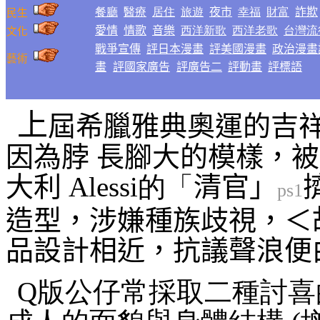
餐廳
醫療
居住
旅遊
夜市
幸福
財富
詐欺
民生
愛情
情歌
音樂
西洋新歌
西洋老歌
台灣流
文化
戰爭
宣傳
評日本漫畫
評美國漫畫
政治漫畫
藝術
畫
評國家廣告
評廣告二
評動畫
評標語
上
屆希臘雅典奧運的吉
因為脖 長腳大的模樣，
大利
Alessi的「
清官
」
ps1
造型，涉嫌種族歧視，＜
品設計相近，抗議聲浪便
Q版公仔常採取二種討喜