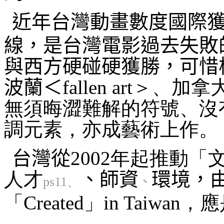
近年台灣動畫數度國際
線，是台灣電影過去失敗
與西方硬碰硬獲勝，可惜
波蘭＜
fallen art＞、加拿
無須晦澀難解的符號、沒
調元素，亦成藝術上作。
台灣從
2002年起推動
人才
、師資
環境
，
ps11、
、
「Created」in Tai