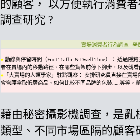
的顧客
，
以方便執行消費者
調查研究 ?
賣場
消費者行為
調查
舉
♠
動線與停留時間（Foot Traffic & Dwell Time）：
透過隱藏
者在賣場內的移動路徑、在哪些貨架前停下腳步，以及觀看
♠
「大賣場的人類學家」駐點觀察：
安排研究員直接在賣場
會彎腰拿取低層商品、如何比較不同品牌的包裝
......
等等，
藉由秘密攝影機調查，是亂
類型
、
不同市場區隔的顧客