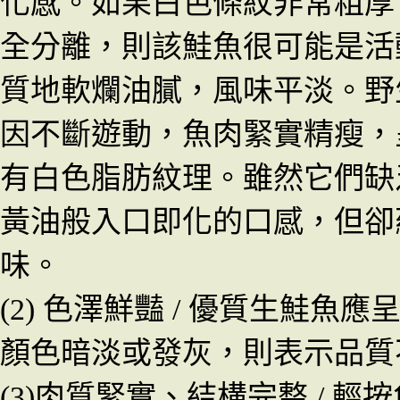
化感。
如果白色條紋非常粗厚
全分離，則該鮭魚很可能是活
質地軟爛油膩，風味平淡。野
因不斷遊動，魚肉緊實精瘦，
有白色脂肪紋理。雖然它們缺
黃油般入口即化的口感，但卻
味。
(2)
色澤鮮豔
/
優質生鮭魚應呈
顏色暗淡或發灰，則表示品質
(3)
肉質緊實、結構完整
/
輕按