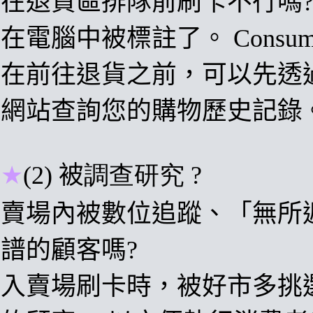
在退貨區排隊前刷卡不行嗎
在電腦中被標註了
。
C
onsum
在前往退貨之前，可以先透過 Co
網站查詢您的購物歷史記錄
★
(2)
被
調查研究 ?
賣場內
被數位追蹤
、
「無所
譜的顧客
嗎?
入賣場刷卡時，被好市多
挑