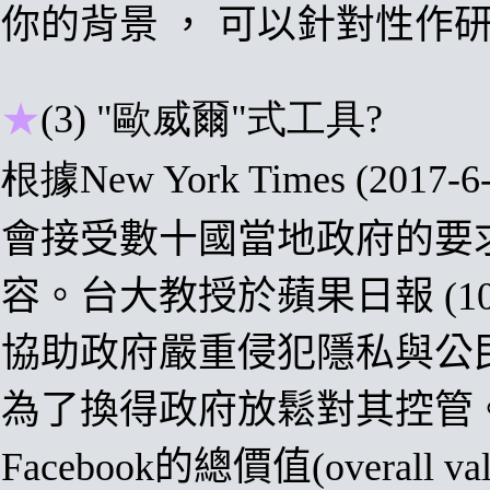
你的背景
，
可以針對性作
★
(3) "歐威爾"式工具?
根據
New York Times (
2017-
6
會接受數十國當地政府的要
容
。
台大教授於蘋果日報 (10-
協助政府嚴重侵犯隱私與公
為了換得政府放鬆對其控管
Facebook的總價值(
overall va