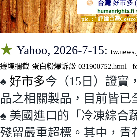
pic. :
"評論台灣
Costco
★
Yahoo, 2026-7-15
:
tw.ne
邊境攔截-蛋白粉爆訴訟-031900752.html
f
♠
好市多
今（15日）證實
品之相關製品，目前皆已
♠
美國進口的「冷凍綜合
殘留嚴重超標。其中，青