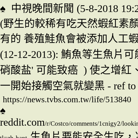
♠
中視晚間新聞
(5-8-2018
(野生的較稀有吃天然蝦紅素
有的 養殖鮭魚會被添加人工蝦紅素
(12-12-2013):
鮪魚等生魚片可能被浸
硝酸盐' 可能致癌 ) 使之增紅
一開始接觸空氣就變黑
- ref to
https://news.tvbs.com.tw/life/513840
♠
reddit.com
/r/Costco/comments/1cnigy2/look
生魚片要能安全生吃，