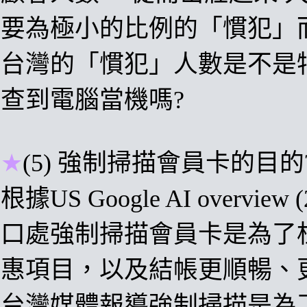
要為極小的比例
的「慣犯」而
台灣的
「慣犯」人數是不是
查到電腦當機嗎?
★
(5)
強制掃描會員卡
的
目的
根據
US Google AI overview (
口處強制掃描會員卡是為了
惠項目
，以及
結帳更順暢、
台灣媒體報導
強制掃描
是為