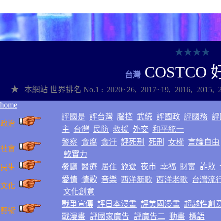
★
★
★
★
COSTCO
台灣
★
本網站
世界排名
No.1
2020~2
6
,
2017~1
9
,
2016
,
2015
,
:
home
評國是
評台灣
腦控
武統
評國政
評國務
評
政治
主
台灣
民防
救援
外交
和平統一
警察
貪腐
貪汙
評死刑
死刑
女權
言論自由
社會
軟實力
餐廳
醫療
居住
旅遊
夜市
幸福
財富
詐欺
民生
愛情
情歌
音樂
西洋新歌
西洋老歌
台灣流
文化
文化創意
戰爭
宣傳
評日本漫畫
評美國漫畫
超越性創
藝術
戰漫畫
評國家廣告
評廣告二
動畫
標語