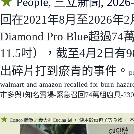
★
People,
三立新聞, 2026-
回在2021年8月至2026年2月
Diamond Pro Blue
11.5吋），截至4月2日
。
出碎片打到瘀青的事件
p
walmart-and-amazon-recalled-for-burn-haza
市多與1知名賣場-緊急召回74萬組廚具-230800
★
Costco
購買之義大利
Cucina
鍋
，
使用於蒸包子等食物
，
不