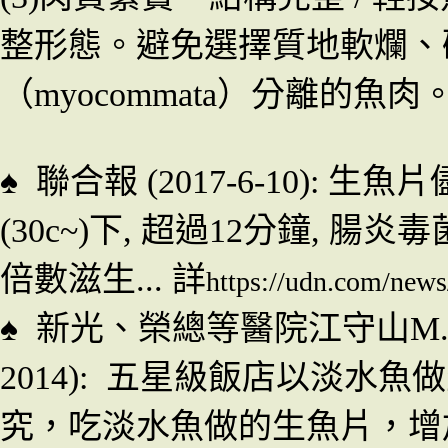
整形態。避免選擇質地軟爛、
（myocommata）分離的魚肉
♠
聯合報 (2017-6-10): 生魚
(30c~)下, 超過12分鐘, 腸炎毒菌(Vi
倍數滋生... 詳
https://udn.com/new
♠
新光、榮總等醫院
江守山M.
2014):
五星級飯店
以
淡水魚做
究
，
吃淡水魚做的生魚片
，
增