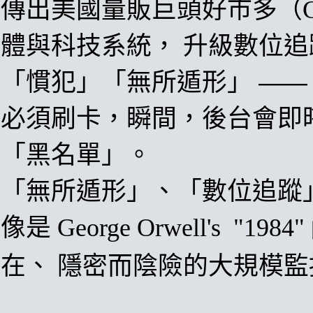
傳出美國量販巨頭好市多（Co
體與科技系統，
升級數位追
「慣犯」「無所遁形」
——
必須刷卡，瞬間，後台會即
「黑名單」。
「無所遁形」
、
「數位追蹤
像是
George Orwell
'
s
"1984"
在
、
隱密而陰險的大規模監