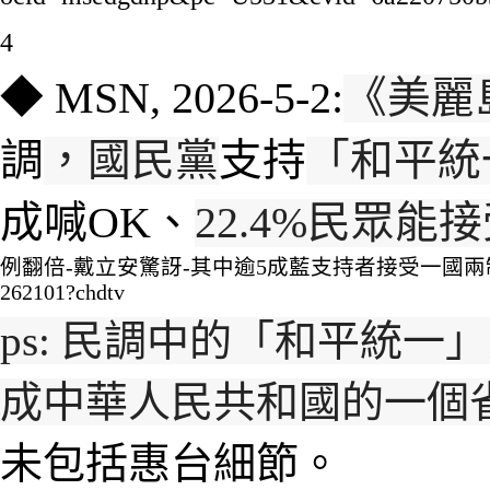
4
◆
MSN
, 2026-5-
2:
《美麗
調
，國民黨
支持
「和平統
成喊OK、
22.4%民眾能
例翻倍-戴立安驚訝-其中逾5成藍支持者接受一國兩制/ar-AA220U
262101?chdtv
ps:
民調中的
「和平統一」
成中華人民共和國的一個
未包括惠台細節。