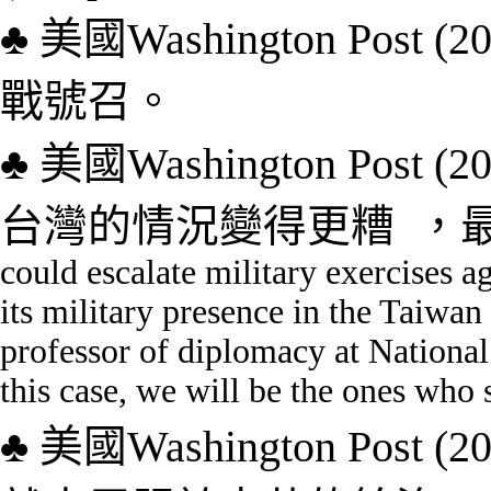
♣
美國Washington Post (20
戰號召
。
♣
美國
Washington Post (2
台灣的情況變得更糟
，
could escalate military exercises 
its military presence in the Taiwa
professor of diplomacy at National
this case, we will be the ones who s
♣
美國
Washington Post
(2