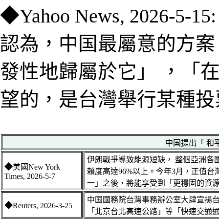
◆
Yahoo News, 2026-5-15
認為，中国最屬意的方案
發性地歸屬於它」 ，「
望的，是台灣舉行某種投
中
国
提出「 和
伊朗戰爭導致能源短缺，
整個亞洲各
◆
美國
New York
賴度高達96%以上
。
今年3月，正值台
Times, 2026-5-7
一」之後，將能享受到「更穩固的資
中国
國務院台灣事務辦公室大肆宣揚
◆
Reuters
, 2026-3-
25
「北京台北高速公路」等「快速交通