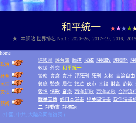
★
★
★
和平統
一
★
★
★
★
★
本網站
世界排名
No.1
2020~2
6
,
2017~1
9
,
2016
,
201
:
home
評國是
評台灣
腦控
武統
評國政
評國務
評
政治
救援
外交
和平統一
警察
貪腐
貪汙
評死刑
死刑
女權
言論自由
社會
餐廳
醫療
居住
旅遊
夜市
幸福
財富
詐欺
民生
愛情
情歌
音樂
西洋新歌
西洋老歌
台灣流
文化
戰爭
宣傳
評日本漫畫
評美國漫畫
政治漫畫
藝術
二
評動畫
評標語
(
中
国, 中共, 大陸為同義複詞
)