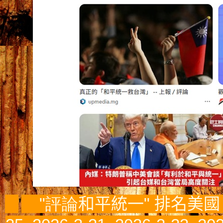
"評論
和平統
一" 排名美國 D
'