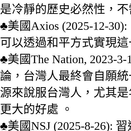
是冷靜的歷史必然性，不
♣美國
A
xios
(2025-
12-30
):
可以透過和平方式實現這
♣
美國
The Nation, 2023-3-
論，台灣人最終會自願統
源來說服台灣人，尤其是
更大的好處
。
♣美國
NSJ (2025-8-26):
習