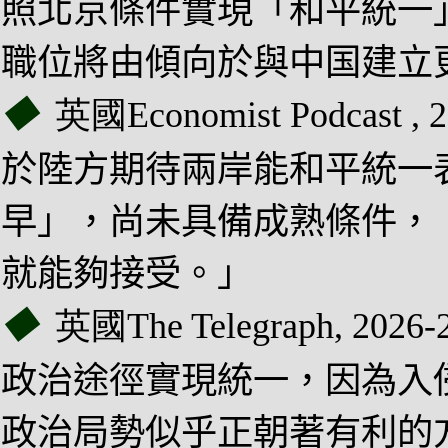
照北京條件實現
「
和平統一
職位將由傾向於與中国建立
◆
英國
Economist Podcast
,
2
於陸方期待兩岸能和平統一
早」，尚未具備成熟條件
，
就能夠接受。」
◆
英國
The Telegraph,
2026-
政治途徑實現統一，因為入
政治局勢似乎正朝著有利的方