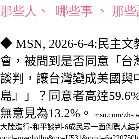
那些人
、
哪些事
、
那些
◆
MSN
, 2026-6-
4
:
民主文
會，被問到是否同意「台
談判，讓台灣變成美國與
島』」？同意者高達59.6
無意見為13.2%。
msn.com/zh
大陸進行-和平談判-6成民眾一面倒驚人結果曝光
ocid=msedgdhp&pc=U531&cvid=6a220750b