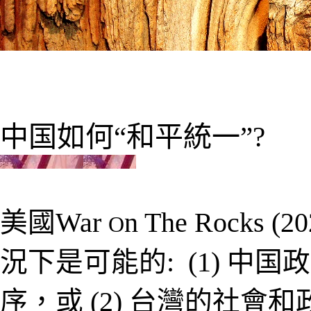
中国
如何“和平統一”?
美國
War
n The Rocks
(
20
O
況下是可能的
: (1)
中
国
政
序，或
(2)
台灣的社會和