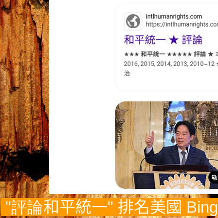
"評論
和平統
一" 排名美國
Bing