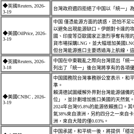
◆
英國Reuters, 2026-
台灣政府週四拒絕了中国以「統一」
3-1
9
中
国 僅憑能源方面的誘惑，恐怕不足
以避免出現能源缺口。伊朗對卡達的
◆
美國
OilPrice, 2026-
國、印度等亞歐國家正激烈爭奪有限
3-19
貨市場採購LNG，並大幅增加美國L
但台灣能源進口主要透過海上航線，
中
国
在中東戰亂之際向台灣提出「統
◆
英國Reuters, 2026-
3-18
列出了「統一」後台灣將享有的各項
中
国
國務院台灣事務辦公室表示，和
準。
賴清德試圖緩解外界對台灣能源儲備的
◆
美國
CNBC
, 2026-
位」，並計劃增加進口美國的天然氣
3-19
2024年台灣95.8%的能源依賴進口
氣38%來自澳洲，另約四分之一來自卡
洲，來自大陸的僅0.03%。
中
国
承諾，和平統一後，將提供「穩