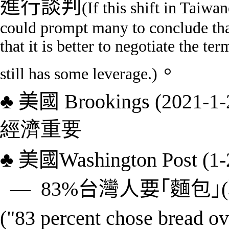
進行談判
(
If this shift in Taiwa
could prompt many to conclude that
that it is better to negotiate the t
。
still has some leverage.
)
♣
美國
Brookings (20
經濟重要
♣
美國
Washington Post (1-
― 83%台灣人要
｢
麵包
｣
(
"83 percent chose bread o