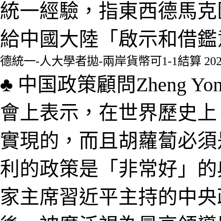
統一經驗，指東西德馬克
給中國大陸「啟示和借鑑
德統一-人大學者拋-兩岸貨幣可1-1結算 2023
♣
中国
政策顧問
Zheng Yon
會上表示，
在世界歷史上
實現的，而且胡蘿蔔必須
利的政策是「非常好」的典範
家主席習近平主持的中央