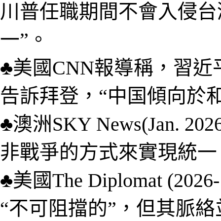
川普任職期間不會入侵台
一”。
♣
美國CNN報導稱，習近平在
告訴拜登，“中
国
傾向於
♣
澳洲SKY News(
Jan. 202
非戰爭的方式來實現統一
♣
美國
T
he
D
iplomat
(2026-
“不可阻擋的”，但其脈