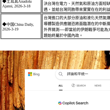
◆
土耳其Anadolu
決台灣在電力、天然氣和原油方面短缺
Ajansi
, 2026-
3-18
遇，並給台灣同胞帶來實實在在的利益
台灣進口的大部分原油和液化天然氣
導體製造供應鏈恐將面臨潛在的中斷風險
◆
中
国
China Daily,
2026-3-19
外界猜測
──
即當前的伊朗戰爭可能為
題始終屬於中國內政。