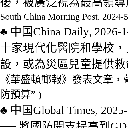
後，被廣泛視為最高領導
South China Morning Post, 2024-
♣
中国
China Daily
,
2026-
1
十家現代化醫院和學校，
設，或為災區兒童提供救
《華盛頓郵報》發表文章，聲
防預算”
)
♣
中国
Global Times
,
2025-
──
將國防開支提高到GD