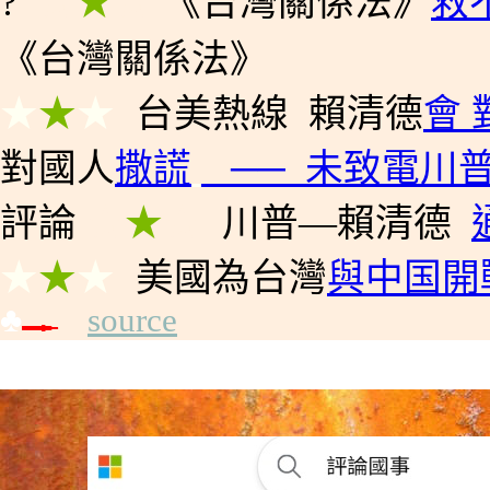
?
★
★
★
《台灣關係法》
救
《台灣關係法》
★
★
★
台美熱線
賴清德
會
對國人
撒謊
──
未致電川
評論
★
★
★
川普
―
賴清德
★
★
★
美國為台灣
與中国開
♣
source