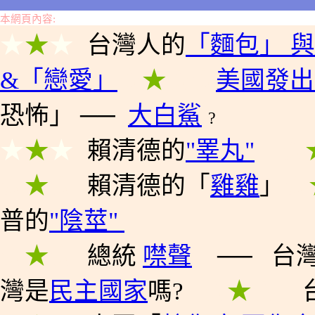
本網頁內容:
★
★
★
台灣人
的
「
麵包
」 
&「
戀愛
」
★
★
★
★
美國
發出
恐怖
」
──
大白鯊
?
★
★
★
賴清德
的
"
睪
丸
"
★
★
★
★
賴清德
的
「
雞雞
」
★
普的
"陰莖"
★
★
★
總統
噤
聲
──
台
灣是
民主國家
嗎?
★
★
★