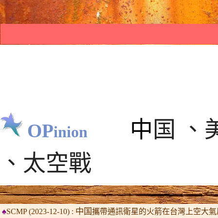
◊
中
国
、
OP
inion
、
太空戰
♠
中
国
SCMP (2023-12-
10) :
攜帶通訊衛星的火箭在台灣上空大氣