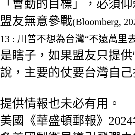
「會動的目標」，必須仰
盟友無意參戰
(
Bloomberg
, 20
13
:
川普不想為台灣“不遠萬里去
是瞎子
，
如果盟友只提供
說
，主要的仗要台灣自己
提供
情報也未必有用
。
美國《華盛頓郵報》
202