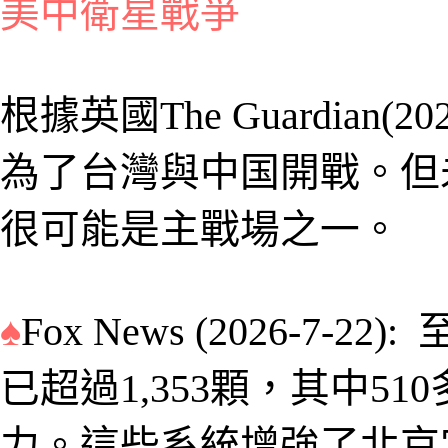
美中
衛星
戰爭
根據英國
The Guardian(202
為了台灣與中
国
開戰
。
但
很可能是主戰場之一
。
♠
Fox News (
202
6
-7-22):
已超過1,353顆，其中5
力。這些系統增強了北京