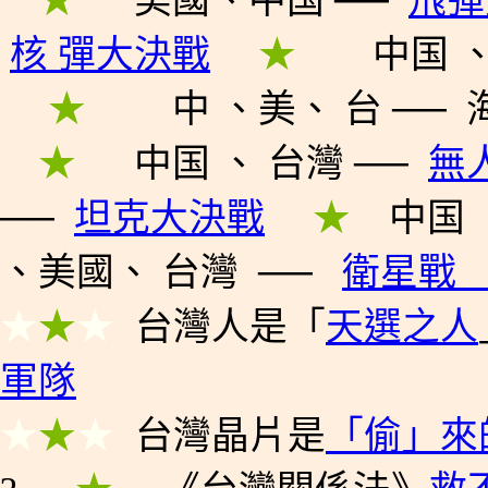
★
★
★
美國
、中国
──
飛彈
核 彈大決戰
★
★
★
★
中国
★
★
★
★
中
、
美
、
台
──
★
★
★
中国
、
台灣
──
無
──
坦克大決戰
★
★
★
中国
、
美國
、
台灣
──
衛星戰
★
★
★
台灣
人
是「
天選
之人
軍隊
★
★
★
台灣晶片是
「偷」來