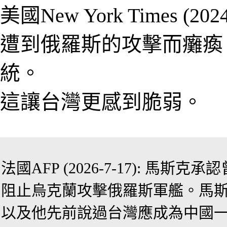
美國
New York Times
(
202
遭到俄羅斯的攻擊而癱瘓
統
。
這
讓台灣更感到脆弱
。
法國
AFP (2026-7-17):
馬斯克承認
阻止烏克蘭攻擊俄羅斯軍艦。馬
以及他先前說過台灣應成為中國