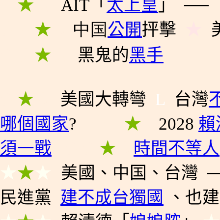
★
★
★
AIT「
太上皇
」
──
★
★
★
★
中国
公開
抨擊
★
★
★
★
★
黑鬼的
黑手
★
★
★
美國
大轉彎
L
台灣
哪個國家
?
★
★
★
★
2
028
賴
須一戰
★
★
★
★
時間不等人
★
★
★
美國
、
中国
、
台灣
民進黨
建不成台獨國
、
也建