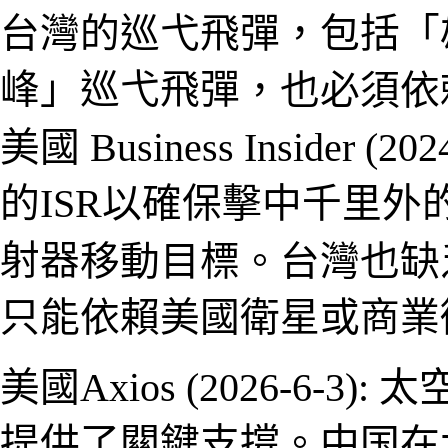
台灣的巡弋飛彈，包括「
峰」巡弋飛彈
，也必須依
美國
Business Insider
(202
的ISR以確保擊中千里外
射器
移動
目標。台灣也缺
只能依賴美國衛星或商業
美國
Axios
(2026-
6
-
3)
:
太
提供了關鍵支撐。中
国
在