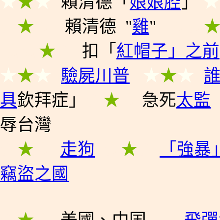
★
★
★
賴清德
「
娘娘腔
」
★
★
★
★
賴清德
"
雞
"
★
★
★
★
★
★
扣
「
紅帽子」之前
★
★
★
驗屍
川普
★
★
★
具
欽拜症」
★
★
★
急死
太監
辱
台灣
★
★
★
走狗
★
★
★
「
強暴
竊盜之國