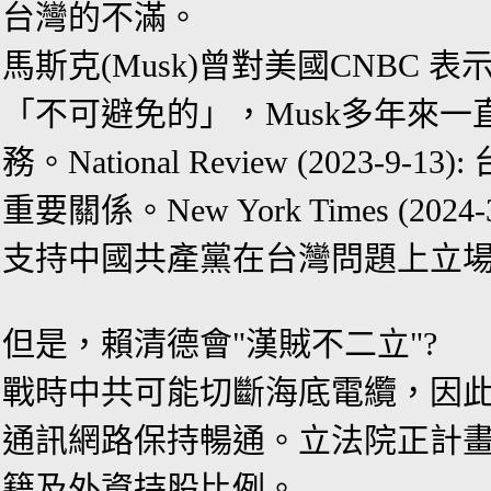
台灣的不滿。
馬斯克(
Musk
)曾對
美國
CNBC 表
「不可避免的」
，
Musk
多年來一
務
。
National Review (2023-9-13):
重要關係
。
New York Times
(2024-
支持中國共產黨在台灣問題上立
但是
，賴清德會"漢賊不二立"?
戰時
中共可能切斷海底電纜
，因
通訊網路保持暢通
。
立法院正計畫
籍及外資持股比例
。