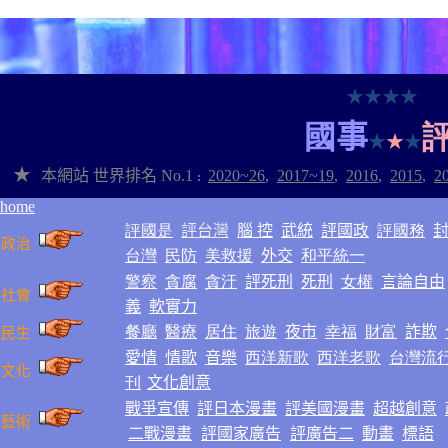
★
★
★
★
國
事
★
★
★
★
本網站
世界排名
No.1
2020~2
6
,
2017~1
9
,
2016
,
2015
,
2
:
home
評國是
評台灣
腦 控
武統
評國政
評國務
政治
台灣
民防
美救援
外交
和平統一
警察
貪腐
貪汙
評死刑
死刑
女權
言論自由
社會
義
軟實力
餐廳
醫療
居住
旅遊
夜市
幸福
財富
詐欺
民生
愛情
情歌
音樂
西洋新歌
西洋老歌
台灣流
文化
刊
文化創意
戰爭
宣傳
評日本漫畫
評美國漫畫
超越創意
藝術
二戰漫畫
評國家廣告
評廣告二
動畫
標語