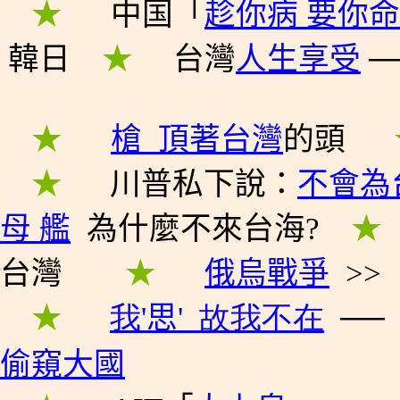
★
★
★
中国
「
趁你病 要你命
韓日
★
★
★
台灣
人生享受
─
★
★
★
槍
頂著台灣
的頭
★
★
★
★
川普私下說：
不會為
母 艦
為什麼不來台海?
★
★
台灣
★
★
★
★
俄
烏戰爭
>>
★
★
★
我'
思
'
故我不在
──
偷窺大國