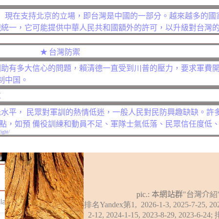
個）現在支持北京的立場，即台灣是中國的一部分。越來越多的國
現統一，
它可能提供中華人民共和國額外的許可，以升級對台灣
★
台灣防禦
相助有多大信心的問題，賴清德一直受到川普的壓力，要求軍費
制中
国。
革
水平， 民眾對軍訓的熱情低迷，一般人民對民防興趣缺缺。許
點，如預 備役訓練和動員不足、軍隊士氣低落、民眾信任度低
fight/
pic.:
本網站群
"
台灣介
紹
排名
Yandex
第1, 2026-1-3, 2025-7-25, 202
2-12, 2024-1-15, 2023-8-29, 2023-
6-24;