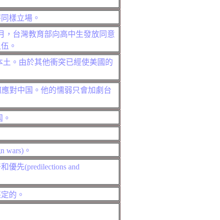
持同樣立場。
0月，台灣教育部向高中生發放同意
入伍。
本土。由於其他衝突已經使美國的
何應對中国。他的懦弱只會加劇台
国
。
gn wars)
。
好和
優先
(
predilections and
堅定的。