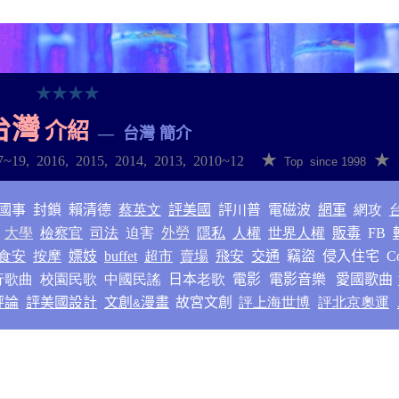
★
★
★
★
台灣
介紹
―
台灣
簡介
★
★
7~1
9
,
2016
,
2015
,
2014
,
2013
,
2010~12
Top since 1998
國事
封鎖
賴清德
蔡英文
評美國
評川普
電磁波
網軍
網攻
大學
檢察官
司法
迫害
外勞
隱私
人權
世界人權
販毒
FB
食安
按摩
嫖妓
buffet
超市
賣場
飛安
交通
竊盜
侵入住宅
C
行歌曲
校園民歌
中國民謠
日本
老歌
電影
電影音樂
愛國歌曲
評論
評美國設計
文創
漫畫
故宮文創
評上海世博
評北京奧運
&