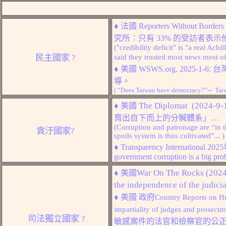
♦
法國 Reporters Without Borders
究所：只有 33% 的受訪者表
("credibility deficit" is "a real Ac
民主國家
?
said they trusted most news most of
♦
美國 WSWS.org, 2025-1-6
:
台
導
。
(
“Does Taiwan have democracy?”─
Taiw
♦
The Diplomat
(2024-9-1
美國
育出自下而上的分贓體系」…
(Corruption and patronage are “in 
貪汙國家
?
spoils system is thus cultivated
"...
)
♦
Transparency International 202
5
government corruption is a big pro
♦
War On The Rocks (2024
美國
the independence of the judici
♦
美國 政府
Country Reports on H
impartiality of judges and prosecuto
司法獨立
國家
?
敏感案件的法官和檢察官的公