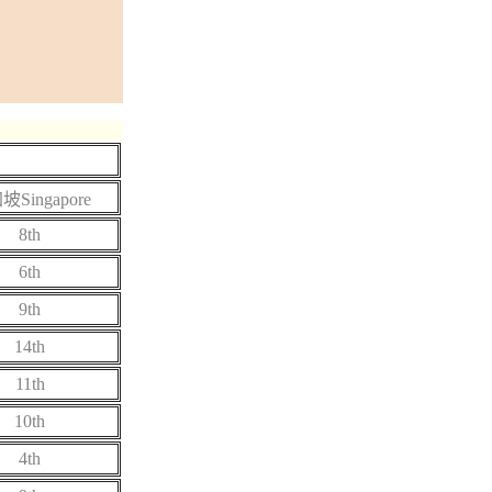
Singapore
8th
6th
9th
14th
11th
10th
4th