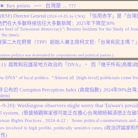
台灣是 ...
Key
points
──
?
??
★
:
 (RSF)
Director General
「信用赤字」是「台灣
(
2024-10-20, by CNA
)
示他們在大多數時候信任大多數新聞
; 2025
年下降至
30%
hilles heel of Taiwanese democracy";
Reuters Institute for the Study of Jo
 the time).
灣第二大在野黨（TPP）創始人兼主席柯文哲:「台灣有民主嗎？
anese politics was dominated by corporations and political parties.
)
1):
腐敗和庇護是地方政治的「DNA」。 而「幾乎所有[高層]
the DNA” of local politics.
“
Almost all [high-level] politicians come fro
年公布的
Corruption Perceptions Index (貪腐指數): 2024
年
90%
台灣
blem)
-9-20):
Washington observers might worry that Taiwan's presid
al system.
(華盛頓觀察家很可能正在擔心台灣總統賴清德正在破
uman Rights Practices
, 2024-4-22 :
Some political commentators and 
. (
政治評論家和
rs involved in high profile, politically sensitive cases
正性
)