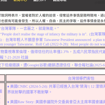
“台灣軍隊，一言蔽之，就是無能。”
:
“People don't realise the stage of infancy the military is in".
(
台灣
軍
6) :
台灣年輕人不願意參
軍
Taiwanese President announced a plan to
m younger Taiwanese. Roll Call (2022-9-28): Most people do not want t
物重視專業倫理、值得信任的比率僅2.3％，五成六民眾指民代最
 7-21-2020 社論
犯下低級錯誤，遭
Google(
谷歌
)
撤銷憑證信任，聯合報社論
(2025-6
台灣
領導們
害怕
♦
美國
CNBC (2024-5-24):
共軍
已經進入
台灣
‘禁海’
(
12
浬領海
圖
界就射擊的國軍不敢射擊。
政
♦
美國
Raw Story
:
美國参議院外交委員會亞太主席
率國會議
將