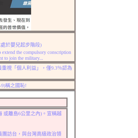
隊處於嬰兒起步階段
)
 extend the compulsory conscription
o join the military...
重視「個人利益」，僅9.3％認為
-9)
稱之國恥
!
 或
離島6
公里之內
)
。
宣稱越
員團訪台
，
與台灣高級政治領