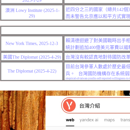
2025-
1-
29
近四分之三的國家（總共142
澳洲
Lowy Institute
(2025-
1-
29
)
而未警告北京應以和平方式實
賴清德迴避了對美國戰時出手
New York Times, 2025-12-
3
統計劃追加400億美元軍費以遏
美國
The Diplomat (2025-4-29)
台灣沒有較認真地對待國防改
目前
台灣參軍人數處於歷史最低
The Diplomat (2025-4-22)
兵。
台灣國防機構存在系統弱
skeptical-of-taiwan-youths-self-reported-willingness-to-