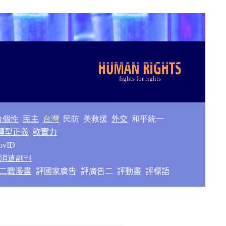
f
ights for rights
台個性
民主
台灣
民防
美救援
外交
和平統一
轉型正義
軟實力
ovID
消遣副刊
二戰漫畫
評國家廣告
評廣告二
評動畫
評標語