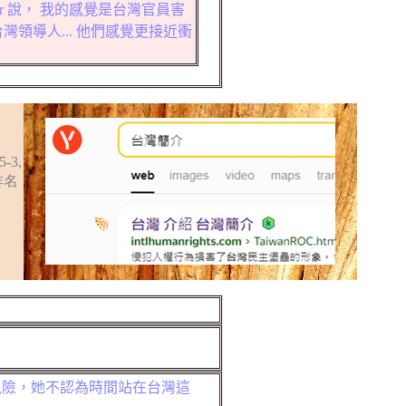
r 說，
我的感覺是台灣官員害
台灣領導人
...
他們感覺更接近衝
5-3,
排名
風險，她不認為時間站在台灣這