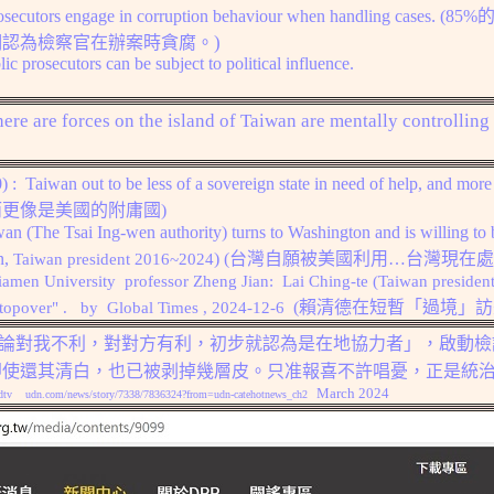
.
rosecutors engage in corruption behaviour when handling cases
(
85
)
們認為檢察官在辦案時貪腐。
85% of people in Taiwan think public prosecutors can be subject to political influence.
ere are forces on the island of Taiwan are mentally controlling
0) :
Taiwan out to be less of a sovereign state in need of help, and more 
而更像是美國的附庸國
)
wan (
The Tsai Ing-wen authority) turns to Washington and is willing 
n,
)
(台灣
自願被
美國
利用…台灣現在處
Taiwan president 2016~2024
Xiamen University
professor
Zheng Jian:
Lai Ching-te (Taiwan presiden
(
賴清德在短暫「過境」訪
"stopover" .
by
Global Times
, 2024-1
2-6
論對我不利，對對方有利，初步就認為是在地協力者」
，
啟動檢
即使還其清白，也已被剥掉幾層皮。只准報喜不許唱憂，正是統
March 2024
dtv
udn.com/news/story/7338/7836324?from=udn-catehotnews_ch2