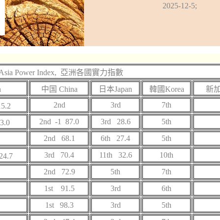
2025-12-5;
Asia Power Index,
亞洲各國實力指數
n
中国 China
日本Japan
韓國Korea
新加坡
2nd
3rd
7th
5.2
2nd -1 87.0
3rd 28.6
5th
3.0
2nd 68.1
6th 27.4
5th
3rd 70.4
11th 32.6
10th
4.7
2nd 72.9
5th
7th
1st 91.5
3rd
6th
1st 98.3
3rd
5th