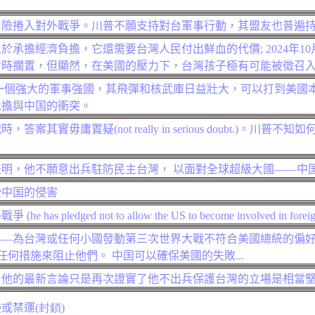
冒險捲入對外戰爭。川普不願支持對台軍事行動，其盟友也普遍
於承擔經濟負擔，它還需要台灣人民付出鮮血的代價; 2024年1
暫時擱置，但顯然，在美國的壓力下，台灣孩子極有可能被徵召
一個強大的軍事強國，其飛彈和核武庫日益壯大，可以打到美國
承擔與中国的衝突。
時，答案其實毋庸置疑(
not really in serious doubt.
)。川普不知如
明，他不願意出兵駐防民主台灣， 以面對全球超級大國——
中
受中
国
的侵害
外戰爭
(
he has pledged not to allow the US to become involved in forei
——
為台灣或任何小國發動第三次世界大戰不符合美國總統的偏
何措施來阻止他們。 中国可以確保美國的失敗...
，他的最新言論只是再次證實了他
不出兵保護台灣的立場是相當
侵或禁運
(封鎖)