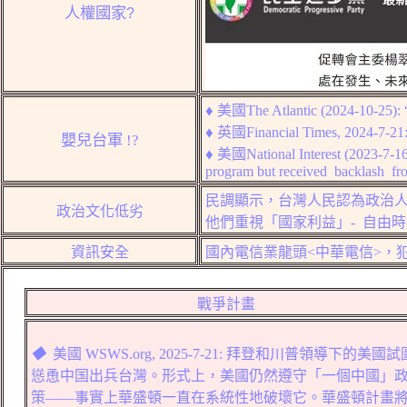
人權國家
?
♦
美國
The Atlantic
(2024-
10-25
):
♦
英國
Financial Times, 2024-7-21
嬰兒
台
軍
!?
♦
美國
N
ational Interest (2023-7-1
program but received backlash fro
民調顯示，台灣人民認為政治人
政治文化低劣
他們重視「國家利益」-
自由時報
資訊安全
國內電信業龍頭
<
中華電信
>
，
戰爭計畫
◆
美國
WSWS.org, 2025-7-
21:
拜登和川普領導下的美國試
慫恿中
国
出兵台灣。形式上，美國仍然遵守「一個中國」
策——事實上華盛頓一直在系統性地破壞它。華盛頓計畫