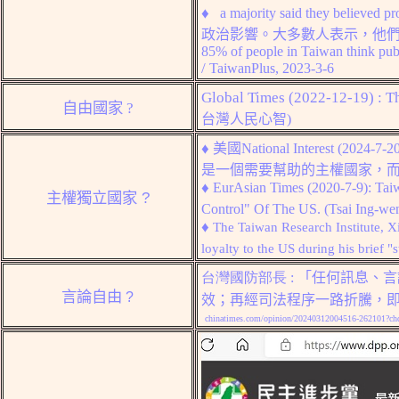
♦
a majority said they believed p
政治影響。大多數人表示，他
/
TaiwanPlus, 2023-3-6
Global Times (2022-12-19) : Th
自由
國家
?
台灣人民
心智
)
♦
美國
National Interest (2024-7-2
是一個需要幫助的主權國家，
♦
EurAsian Times (2020-7-9): Tai
?
主權獨立國家
Control" Of The US. (Tsai Ing-we
♦
The Taiwan Research Institute, 
loyalty to the US during his brief 
台灣國防部長 :
「任何訊息、言
言論自由
?
效；再經司法程序一路折騰，
chinatimes.com/opinion/20240312004516-262101?ch