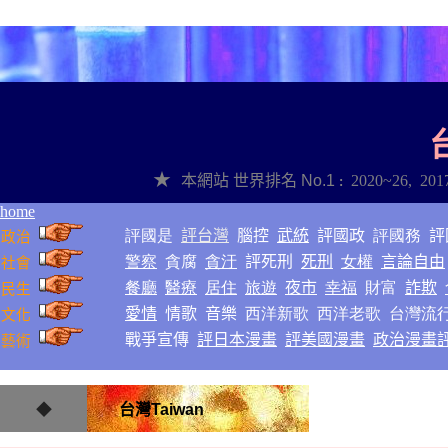
☉○
★
本網站
世界排名
No.1
2020~2
6
,
201
:
home
評國是
評台灣
腦控
武統
評國政
評國務
評
政治
警察
貪腐
貪汙
評死刑
死刑
女權
言論自由
社會
餐廳
醫療
居住
旅遊
夜市
幸福
財富
詐欺
民生
愛情
情歌
音樂
西洋新歌
西洋老歌
台灣流
文化
戰爭
宣傳
評日本漫畫
評美國漫畫
政治漫畫
藝術
◆
台灣Taiwan