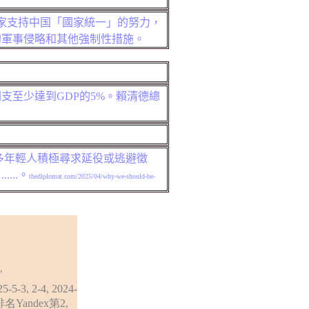
家支持中
国
「國家統一」的努力，
的軍事侵略和其他強制性措施
。
開支至少達到
GDP
的5%。賴清德總
多年輕人積極尋求延役或逃避徵
、
......
。
thediplomat.com/2025/04/why-we-should-be-
"
5-5-3, 2-4, 2024-
排名
Yandex第2,