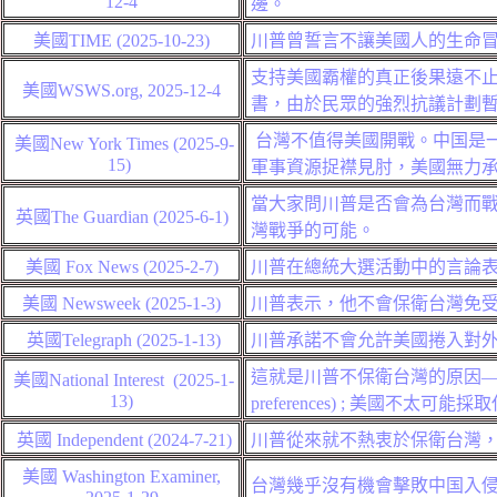
12-4
邊。
美國
TIME (2025-
10
-2
3)
川普曾誓言不讓美國人的生命
支持美國霸權的真正後果遠不止
美國
WSWS.org, 2025-12-
4
書，由於民眾的強烈抗議計劃
台灣不值得美國開戰。中国是
美國
New York Times
(
2025-9-
15
)
軍事資源捉襟見肘，美國無力
當大家問川普是否會為台灣而戰
英國
The Guardian (2025-6-1)
灣戰爭的可能。
美國
Fox News (2025-2-7
)
川普在總統大選活動中的言論表
美國
Newsweek (2025-1-
3
)
川普表示，他不會保衛台灣免
英國Telegraph (2025-1-13
)
川普承諾不會允許美國捲入對
這就是川普不保衛台灣的原因
美國National Interest (2025-1-
13)
preferences
)
;
美國不太可能採取任
英國
Independent (2024-7-21)
川普從來就不熱衷於保衛台灣
美國
Washington Examiner,
台灣幾乎沒有機會擊敗
中国
入