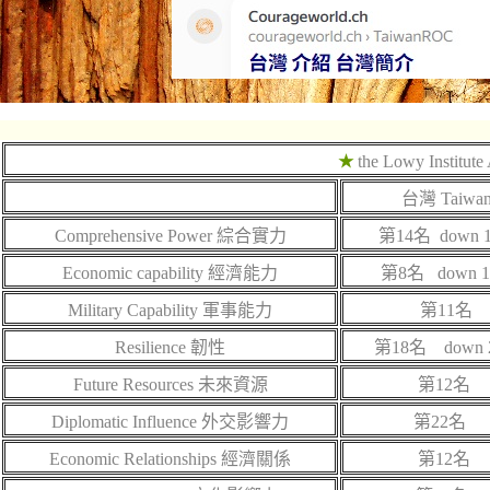
★
the Lowy Institute
台灣
Taiwa
Comprehensive Power
綜合實力
第
14
名
down 1
Economic capability
經濟能力
第8名
down 1
Military Capability
軍事能力
第
11
名
Resilience
韌性
第
1
8名
down 2
Future Resources
未來資源
第
12
名
Diplomatic Influence
外交影響力
第
22
名
Economic Relationships
經濟關係
第
12
名