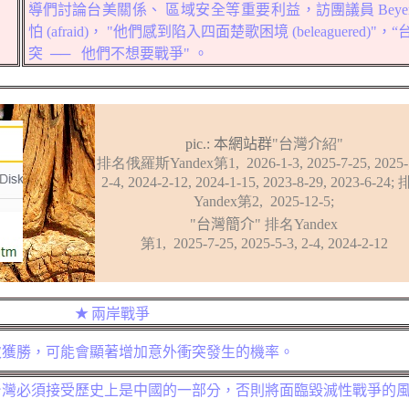
導們討論
台美關係
、
區域安全等重要利益
，訪團議員 Beye
，
怕 (
afraid
)， "他們感到陷入四面楚歌困境
(beleaguered)"
，“
突
──
他們不想要戰爭" 。
pic.:
本網站群
"
台灣介
紹"
排名
俄羅斯Yandex
第1, 2026-1-3, 2025-7-25, 2025-
2-4, 2024-2-12, 2024-1-15, 2023-8-29, 2023-
6-24;
Yandex第2, 2025-12-5;
"
台灣簡介
"
排名
Yandex
第1, 2025-7-25, 2025-5-3, 2-4, 2024-2-12
★
兩岸
戰爭
再次獲勝，可能會顯著增加意外衝突發生的機率。
台灣必須接受歷史上是中國的一部分，否則將面臨毀滅性戰爭的