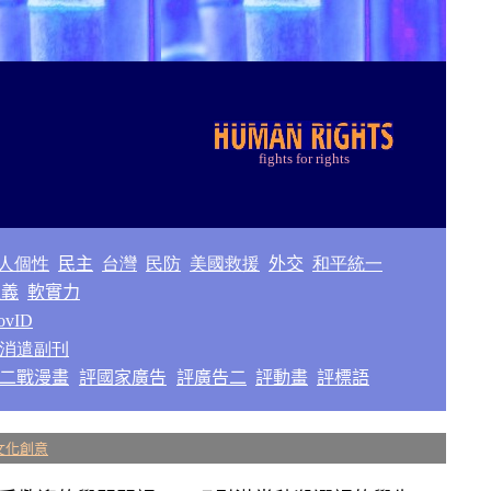
f
ights for rights
人個性
民主
台灣
民防
美國救援
外交
和平統一
正義
軟實力
ovID
消遣副刊
二戰漫畫
評國家廣告
評廣告二
評動畫
評標語
文化創意