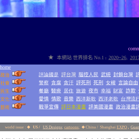
c
omm
★
本網站
世界排名
No.1
2020~2
6
,
201
:
home
評論國是
評台灣
腦控人民
武統
封鎖台灣
政治
警察
貪腐
貪汙
評死刑
死刑
女權
言論自由
社會
餐廳
醫療
居住
旅遊
夜市
幸福
財富
詐欺
民生
愛情
情歌
音樂
西洋新歌
西洋老歌
台灣流
文化
戰爭
宣傳
評日本漫畫
評美國漫畫
政治漫畫
藝術
⊙
world issue :
US /
US Design
s
;
cartoons
;
China / Shanghai
EXPO
,
Gua
◆
◆