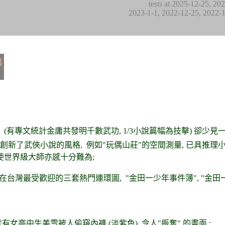
tests at
2025-12-25, 202
2023-1-1, 2022-12-25, 2022-
出
(有專文統計金庸共發明千數武功, 1/3小說篇幅為技擊) 卻少見一
 創新了
武俠小說
的風格, 例如"玩偶山莊"的空間測量, 已具推理
即使世界級大師亦感十分難為;
前在台灣最受歡迎的三套熱門連環圖, "金田一少年事件簿", "金田一
有女高中生美雪被人偷窺內褲 (淡紫色), 令人"振奮" 的畫面 ;