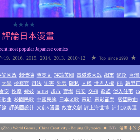
★
★
★
★
評論日本漫畫
ent
most popular
Japanese
comics
★
★
7~1
9
,
2016
,
2015
,
2014
,
2013
,
2010~12
Top since 1998
評論國政
賴清德
蔡英文
評論美國
電磁波大戰
網軍
網攻
台灣
大學
檢察官
司法
迫害
外勞
隱私
人權
世界人權
FB
轉型
食安
按摩
嫖妓
buffet
超市
賣場
飛安
交通
竊盜
侵入住宅
C
行歌曲
校園民歌
中國民謠
日本
老歌
電影
電影音樂
愛國歌曲
評論
評美國設計
文創
漫畫
故宮文創
評上海世博
評北京奧運
&
ngZhou
World Games
,
China Creativity
- Beijing Olympics
INT/
漫畫 中的 
◆