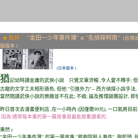
"金田一少年事件簿"
"名偵探柯南"
批評
★
&
(台灣
版版本 )
(日本版本 )
猶
記幼時讀金庸的武俠小說 只覺文筆流暢 ,令人愛不釋手; 但 
古龍的文字工夫相形遜色, 但他 "引進外力"-- 西方偵探小說手法,
當然閱讀武俠小說的樂趣並不在此; 不過; 論及推理謎團設計, 
昨日首次去漫畫便利店 ,在一小時內 (因僅需99元), 一口氣將目
因為:通常每本書的第一篇故事是最能振奮讀者的.
果然
;
"金田一少年事件簿" 的第一篇故事 "歌劇院殺人事件", 剛起頭, 就