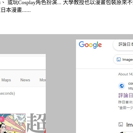
或玩Cosplay角色扮演... 大學教授也以漫畫包裝
畫......