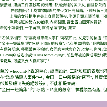
緊接著, 連續三件謀殺案 的死者, 都是清純的美少女, 而且都死的
在歌劇舞台上為重物擊斃的美少女日高織繪, 下體只著三角
上吊的女孩桐生春美上身僅著薄衫, 半硬乳頭若隱若現, 下體只
浮屍浴缸的緒方女老師, 內褲裂開, 露出雪白圓渾的臀部;
看的小讀者們, 一不留神, 就會意淫"姦屍"起來
"名偵探柯南" 的"雲霄飛車殺人事件"亦復如此, 女兇手的裙擺. "
"金田一短篇集"的"冰點下15度的殺意", 也有美雪嚶嚀: "我的胸
有個笑話說, 餐廳菜色不夠鮮, 女伺應生就會穿的火辣些; 你可
I. Levin的 成名小說"A kiss before dying", 
者處理, 可能又要大露底褲了!
至於 whodunit小說的重心
:
謎團設計, 三部短篇的表現也
在"歌劇院殺人事件"中 , 金田一口中所稱的"密室", 其實
卻蒸發般消失的絕妙設計, 不能相提並論;
"金田一短篇集" 的"冰點下15度的殺意", 乍看頗為有趣,