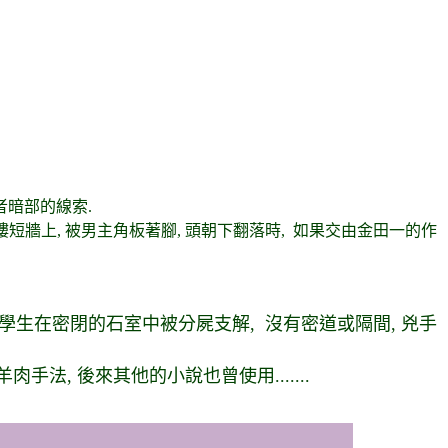
者暗部的線索.
角, 坐在頂樓短牆上, 被男主角板著腳, 頭朝下翻落時, 如果交由金田一的作
女大學生在密閉的石室中被分屍支解, 沒有密道或隔間, 兇手
手法, 後來其他的小說也曾使用.......