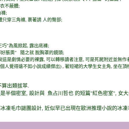
 衣不蔽體;
褲;
穿三角褲, 裹著誘 人的臀部;
正巧"為風掀起, 露出底褲;
部好脹奧" 隨之就 脫胸罩的鏡頭;
以說這是劇情必要的裸露, 可以轉移讀者注意, 可是死屍附近並無作
前些年被拍攝成電影 (我個人覺得遠不如小說成績傑出) , 著短裙的大學生女主
不算出類拔萃.
僅是半個密室, 設計與 魚
占
川哲也 的短篇"紅色密室", 
 但冰凍毛巾謎團設計, 近似早已出現在歐洲推理小說的冰凍羊肉
(