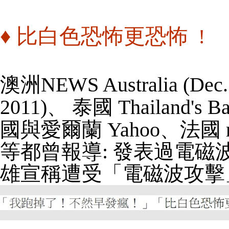
♦
比白色恐怖更恐怖
!
澳洲NEWS Australia (Dec. 
2011)
、
泰國 Thailand's Ba
國與愛爾蘭 Yahoo
、
法國
等都曾報導
:
發表過電磁
雄宣稱遭受
「電磁波攻擊