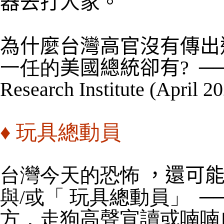
器去打人家。
為什麼台灣高官沒有傳出
一任
的
美國總統卻有?
─
Research Institute (April 2
♦
玩具總動員
台灣今天的恐怖
，還可
與
/或
「 玩具總動員」
─
方
，
走狗高聲宣讀或喃喃