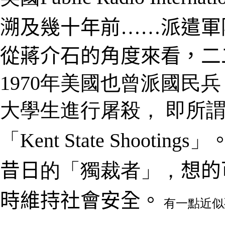
溯及幾十年前……派遣軍
從蔣介石的角度來看，二
1970
年美國
也曾派國民兵
大學生進行屠殺
，
即所謂
「
Kent State Shootings
」
昔日
的
「
獨裁者
」
，
想的
時維持社會安全
。
有一點近似