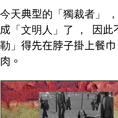
今天
典型
的
「
獨裁者
」
成
「
文明人
」了
，
因此
勒」
得先在脖子掛上餐巾
肉。