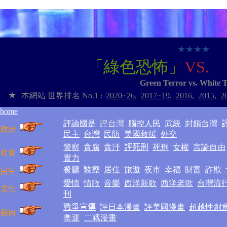
★
★
★
★
「綠色恐怖」
VS.
Green Terror vs. White 
★
本網站
世界排名
No.1
2020~2
6
,
2017~1
9
,
2016
,
2015
,
2
:
home
評論國是
評台灣
腦控人民
武統
封鎖台灣
政治
民主
台灣
民防
美國救援
外交
警察
貪腐
貪汙
評死刑
死刑
女權
言論自由
社會
實力
餐廳
醫療
居住
旅遊
夜市
幸福
財富
詐欺
民生
愛情
情歌
音樂
西洋新歌
西洋老歌
台灣流
文化
刊
戰爭
宣傳
評日本漫畫
評美國漫畫
超越性創
藝術
奧運
二戰漫畫