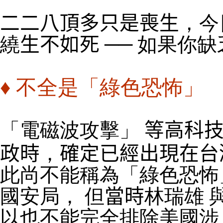
二二八頂多只是喪生
，今
繞
生不如死
── 如果你
♦
不全是
「綠
色恐怖
」
「電磁波攻擊」
等高科技
政時
，
確定已經出現在台
此尚不能稱為
「綠
色恐怖
國安局
， 但
當時
林瑞雄 
以也不能完全排除美國涉