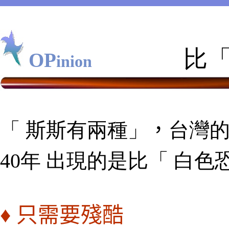
比
「
OP
OP
inion
inion
「 斯斯有兩種」
，
台灣
40年 出現的是
比
「 白色
♦
只需要殘酷