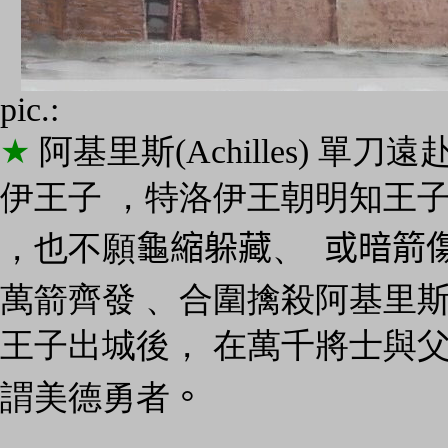
pic.:
★
阿基里斯(Achilles) 單刀
伊王子 ，特洛伊王朝明知王子
，也不願
龜縮躲藏
、
或暗箭
萬箭齊發 、合圍擒殺阿基里
王子出城後， 在萬千將士與父皇
。
謂
美德勇者