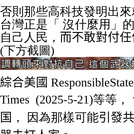
否則那些高科技發明出來
台灣正是「
沒什麼用
」
自己人民，
而不敢對付任
(下方截圖)
綜合美國
ResponsibleState
Times
(2025-
5-
21
)
等等，
国
， 因為那樣可能
引發