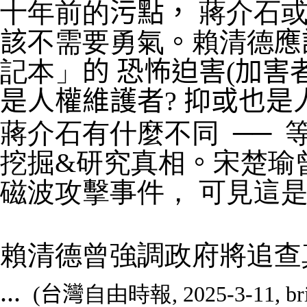
十年前的
污點，
蔣介石
該
不需要勇氣
。
賴清德
應
記本」
的 恐怖迫害
(
加害
是人權維護者? 抑或也是
蔣介石有什麼不同
──
挖掘&研究真相
。
宋楚瑜
磁波攻擊事件
， 可見這
賴清德曾強調政府將追查
...
(
台灣
自由時報
, 2025-3-11, br