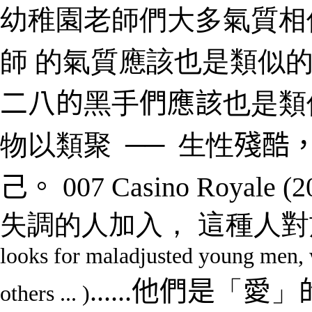
幼稚園老師們大多氣質
師 的氣質應該也是類似
二八的
黑手
們應該
也是類
物以類聚
──
生性
殘酷
己。
007 Casino Royale
(2
失調的人加入
，
這種人對
looks for maladjusted young men, w
......
他們是
「
愛
」
others ... )