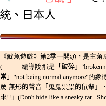
統
、
日本人
《
魷魚遊戲
》
第
2
季一開頭
，
是主角
(
──
編導說那是
「
破碎
」
"
brokenn
常」
"
not being normal anymore
"的象
罵
無形的聲音「
鬼鬼祟祟
的鼠輩」
來!!」(
Don't hide like a sneaky rat. Sh