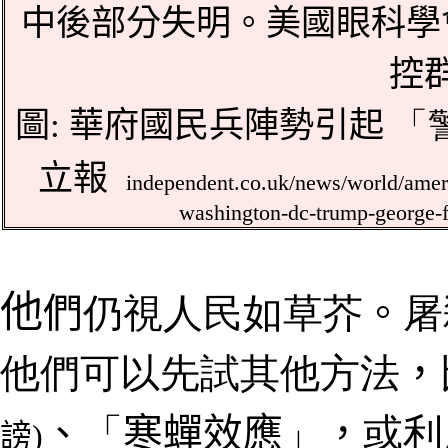
中後部分失明。美國眼科學
控
圖: 華府國民兵陣勢引起
「
立報
independent.co.uk/news/world/ameri
washington-dc-trump-george-f
他
們
仍視人民如
草芥
。
屠
他們可以先試其他方法
，
、
「
寒蟬效應
」
，
或利
謗
)