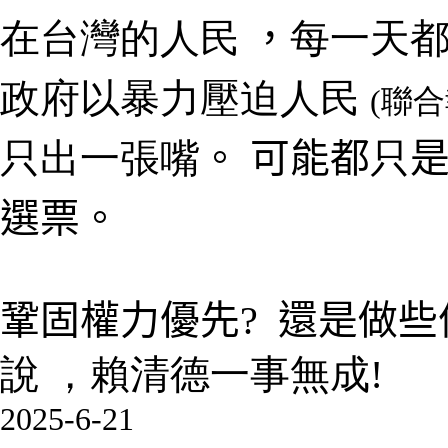
在台灣的人民
，
每一天
政府以暴力壓迫人民
(聯
只出一張嘴
。 可能都
只
選票。
鞏固權力優先? 還是做
說 ，賴清德一事無成!
2025-6-21