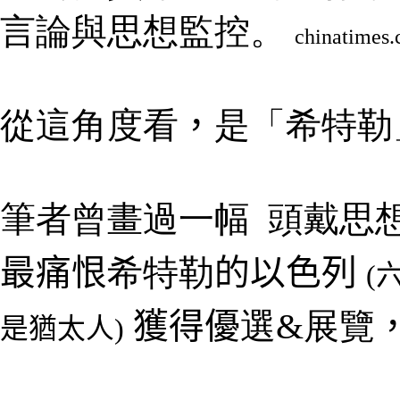
言論與思想監控。
chinatimes
從這角度看
，
是「希特勒
筆者曾畫過一幅 頭戴
思
最痛恨
希特勒
的以色列
(
獲得優
選&展覽
是猶太人
)