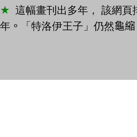
★
這幅畫刊出多年， 該網頁
年
。
「
特洛伊王子
」
仍然
龜縮