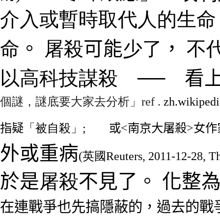
介入或暫時取代人的生
命
。
屠殺
可能
少了
，
不
以
高科技
謀殺
──
看
個謎，謎底要大家去分析」
ref .
zh.wikiped
指疑
「
被自殺
」
;
─
或<南京大屠殺>女作
外或重病
(
英國Reuters, 2011-12-28, Th
於是
屠殺
不見了。 化整
在連戰爭也先搞隱蔽的
，
過去的戰