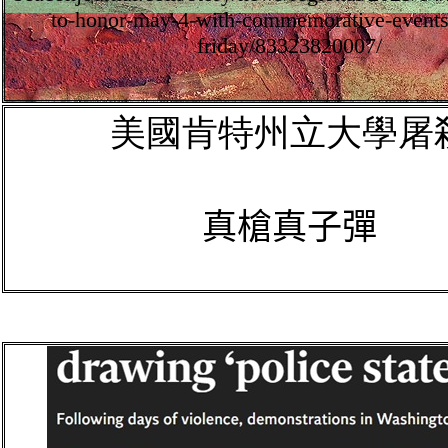
to-honor-may-4-with-commemorative-events-
friday/83323820007/
美國
肯特州立
大學屠
真槍真子彈