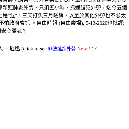
事告訴，結果不久外勞果然逃逸，筆者代理受害老人另提
抓新冠肺炎外勞，只須五小時，抓通緝犯外勞，迄今五個
上是"混"，三天打魚三月曬網，以至於其他外勞也不必太
不怕政府會抓 。
自由時報 (
自由廣場
), 5-13-2020也批評:
何安心變老
？
(click to see
New !!
)。
非法逃跑外勞