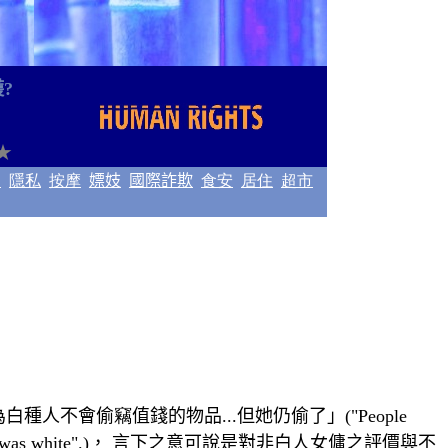
護
?
★
力
隱私
按摩
嫖妓
國際詐欺
食安
居住
超市
為
白種人不會偷
竊
值錢的物品...但她仍偷了
」(
"People
was white".)
， 言下之意可說是對非白人女傭之評
價與不