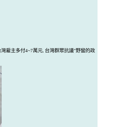
要台灣雇主多付4~7萬元,
台灣
群眾抗議"野蠻的政