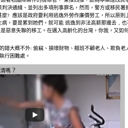
辦過著名國際案件的檢察官， 東推西推，認為本案應改民
果判決通緝、並列出多項刑事罪名，然而，警方或移民署
甚麼? 應該是政府要利用逃逸外勞作廉價勞工，所以原則
生病，要是累到她們，就可能 逃逸到非法高薪那
邊去
，
也
其是惡意失聯的移工。在邁入高齡化的台灣，你我，又如
的錯大概不外: 偷
竊
、損壞財物、翹班不顧老人、欺負老人 、逃逸 
執行困難處
。
?
滿清嗎