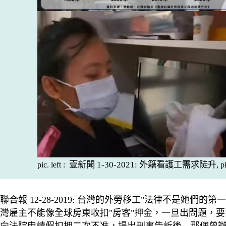
壹新聞 1-30-2021: 外籍看護工需求陡升,
pic. left :
p
◎
聯合報 12-28-2019: 台灣的外勞移工"法律不是
灣雇主不能像全球房東收扣"房客"押金，一旦出問題，