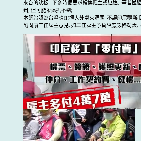
來台的跳板, 不多時便要求轉換僱主或逃逸
, 筆者碰
緝
,
但可能永遠抓不到;
本網站認為台灣應(1)擴大外
勞
來源國, 不讓印尼壟斷(
詢問前三任
雇主
意見
, 如二任雇主予負評應嚴格淘汰
,