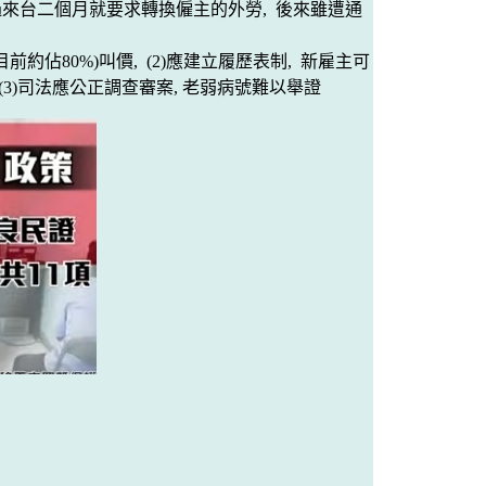
過來台二個月就要求
轉換僱主
的外勞
, 後來雖遭通
目前約佔80%)叫價
, (2)應建立履歷表制
, 新雇主可
 (3)司法應公正調查審案, 老弱病號難以舉證