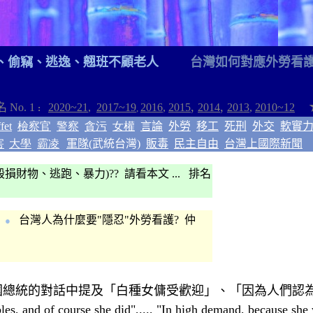
、
偷
竊
、
逃逸
、
翹班不顧老人
台灣如何對應外勞
看
,
,
名
No. 1
2020~21
,
2017~1
9
2016
,
2015
2014
2013
,
2010~12
:
,
fet
檢察官
警察
貪污
女權
言論
外勞
移工
死刑
外交
軟實
害
大學
霸凌
軍隊
(武統台灣)
販毒
民主
自由
台灣上國際新聞
毀損財物
、逃跑、
暴力)?? 請看本文 ... 排名
台灣人為什麼要"隱忍"外勞
看護
? 仲
●
國總統的對話中提及
「白種女傭受歡迎」
、
「因為人們認
s, and of course she did",..., "In high demand, because she 