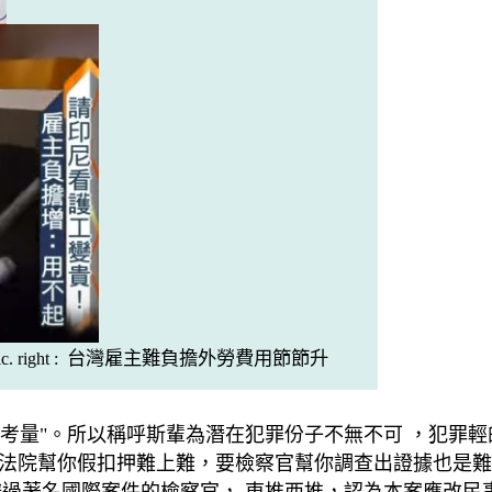
台灣
雇主難負擔外勞費用節節升
ic. right :
她們的第一考量"。所以稱呼斯輩為潛在犯罪份子不無不可 ，犯
要法院幫你假扣押難上難，要檢察官幫你調查出證據也是難