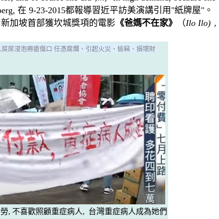
erg, 在 9-23-2015都報導
習近平訪美演講引用"紙牌屋"
。
、新加坡首部獲坎城獎項的電影
《爸媽不在家》
（
Ilo Ilo)
屎尿浸泡褥瘡傷口 任憑腐爛、引起火災
、
偷
竊
、損壞財
灣
勞, 不喜歡照顧重症病人, 台
重症病人成為她們