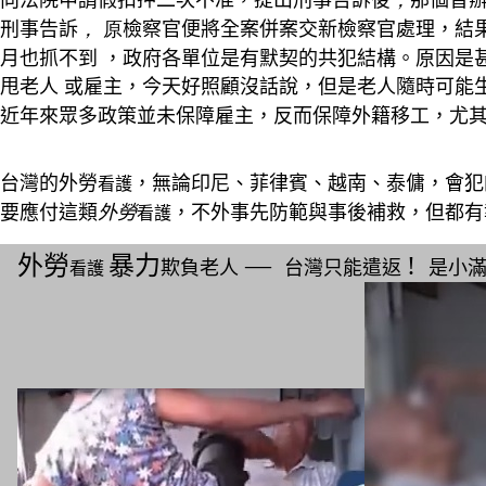
向法院申請假扣押二次不准，提出刑事告訴後
，
那個曾
刑事告訴
，
原
檢察官便將全案併案交新檢察官處理，結
月也抓不到 ，政府各單位是有默契的共犯結構。原因是
甩老人 或雇主，今天好照顧沒話說，但是老人隨時可能
近年來眾多政策並未保障雇主，反而保障外籍移工，尤
台灣的外勞
，無論印尼、菲律賓、越南、泰傭，
會犯
看護
要應付這類
外勞
，不外事先防範與事後補救，但都有
看護
外勞
暴力
―
!
欺負老人
台灣只能遣返
是小
看護