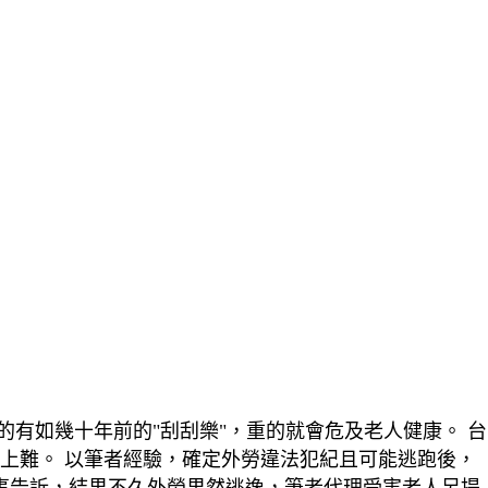
罪輕的有如幾十年前的"刮刮樂"，重的就會危及老人健康。 台
上難。 以筆者經驗，確定外勞違法犯紀且可能逃跑後，