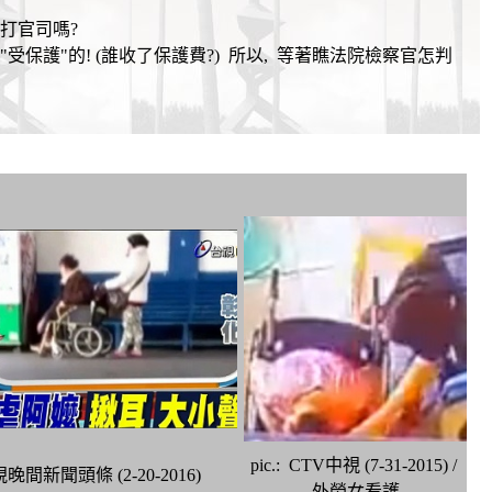
打官司嗎?
受保護"的! (誰收了保護費?) 所以, 等著瞧法院檢察官怎判
pic.: CTV中視 (7-31-2015) /
台視晚間新聞頭條 (2-20-2016)
外勞女看護