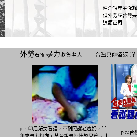
仲介說雇主你想
但外勞來台灣是"
這類官司
外勞
暴力
―
!?
欺負老人
台灣只能遣返
看護
pic.:印尼籍女看護，不耐照護老癱婦，半
pic.:
年來暴力相向，甚至粗暴扯掉導尿管 ，上