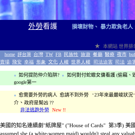
外勞
看護
損壞財物、 暴力欺負老人
★
本網站
世界排
home
台灣
TW
FB
民族性
旅遊
餐廳
醫療
夜市
buf
評台灣
賣場
飛安
幸福
形象
文化
人權
世界人權
司法迫害
司法
迫
如何提防仲介陷阱?
如何對付蛇蠍女傭
看護
(偷竊
、
●
●
google第一
愈需要外勞的病人 愈請不到外勞
23年來最嚴峻狀況
●
"
"
、
介
政府是幫凶 ??
非法逃跑外勞
New !!
◎
美國的知名連續劇"紙牌屋"
("House of Cards" 第3季)
美
assumed she (a white-women maid) wouldn't steal any valuable