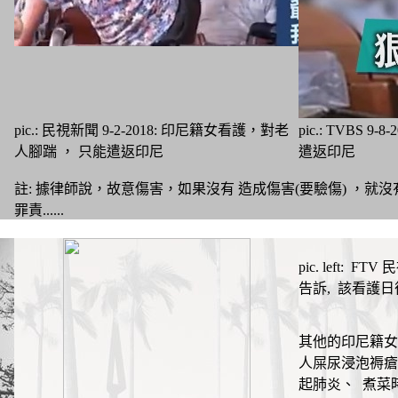
pic.: 民視新聞 9-2-2018: 印尼籍女看護，對老
pic.: TVB
人腳踹 ， 只能遣返印尼
遣返印尼
註: 據律師說，故意傷害，如果沒有 造成傷害(要驗傷) ，
罪責......
pic. left:
告訴, 該看護日
其他的印尼籍女
人屎尿浸泡褥瘡
起肺炎、 煮菜時跑