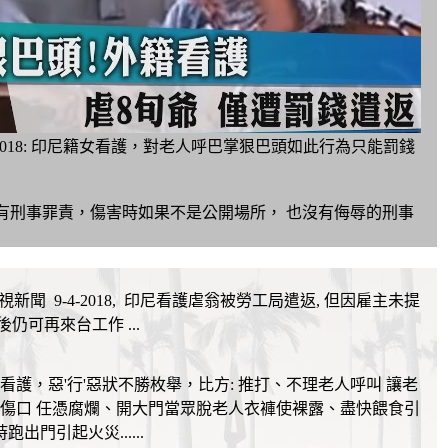
S 9-8-2018: 印尼籍女看護，對老人呼巴掌狠巴頭如此行為只能罰錢
就沒有刑事罪責，傷害時如果不是公開場所， 也沒有侮辱的刑事
 FTV 民視新聞 9-4-2018, 印尼看護虐翁被勞工局遣返, 但因雇主未提
後仍可再來台工作 ...
看護，惡'行'惡狀不勝枚舉，比方: 推打
、不理老人呼叫 讓老
傷口 任憑腐爛、開大門當眾脫老人衣褲使裸露、盡快餵食引
出門引起火災......