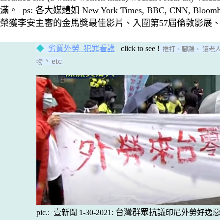
滿。
ps:
各大媒體如 New York Times, BBC, CNN, Bloomb
榮獲李安主審的金馬獎最佳影片、入圍第57屆倫敦影展
◎
◆
劣
質外勞 犯罪看護
click to see !
推打
、
腳踹
、
讓老人
、etc
物
台灣
群眾抗議
pic.:
壹新聞 1-30-2021:
印尼外勞好逸惡