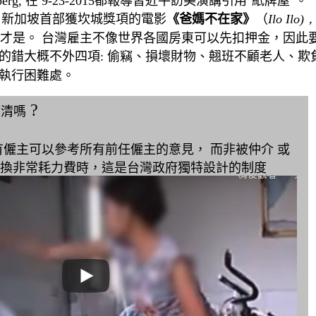
erg, 在 9-23-2015都報導
習近平訪美演講引用"紙牌屋"
。
、新加坡首部獲坎城獎項的電影
《爸媽不在家》
（
Ilo Ilo)
才是。 台灣雇主不像世界各國房東可以先扣押金
，因此
的錯大概不外四項: 偷
竊
、損壞財物、翹班不顧老人、欺
執行困難處
。
?
滿清嗎
僱主可以參考所有前任僱主的意見， 而非被仲介 或
換非常耗力費時，這是台灣政府獨特設計的制度