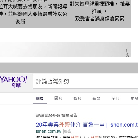
對失智母親重捶頸椎， 扯髮
拉耳大喊要去找朋友，新聞報導
推頭 ，
佳，並呼籲國人要慎選看護以免
致受害者滿身傷
痕累累
委屈