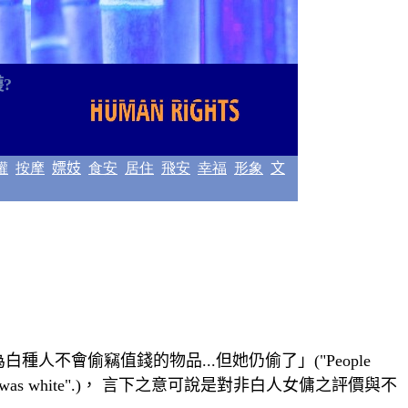
護
?
權
按摩
嫖妓
食安
居住
飛安
幸福
形象
文
為
白種人不會偷
竊
值錢的物品...但她仍偷了
」(
"People
was white".)
， 言下之意可說是對非白人女傭之評
價與不