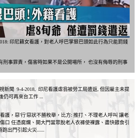
S 9-8-2018: 印尼籍女看護，對老人呼巴掌狠巴頭如此行為只能罰錢
就沒有刑事罪責，傷害時如果不是公開場所， 也沒有侮辱的刑事
 FTV 民視新聞 9-4-2018, 印尼看護虐翁被勞工局遣返, 但因雇主未提
後仍可再來台工作 ...
看護，惡'行'惡狀不勝枚舉，比方: 推打
、不理老人呼叫 讓老
傷口 任憑腐爛、開大門當眾脫老人衣褲使裸露、盡快餵食引
出門引起火災......