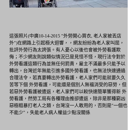
這張照片(中廣10-14-2015
"外勞開心買衣, 老人家被丟店
外"
)在網路上引起極大迴響，
，網友紛紛為老人家叫屈，
批評外勞行為太誇張。有人憂心以後也會被外勞
看護
欺
侮；不少網友則說類似情況已是見怪不怪，
現行法令對於
外勞看護這類行為並無任何罰責，雇主不滿最多只能予以
轉出，台灣近年無能引進多國外勞看護，也無法快速通過
合理法令，若真要轉出外勞
看護
，老人家們可能就要久久
苦等下個 外勞看護，可能還是個別人無福消受的惡勞，但
若惡外勞
看護
被遣返，老人家們可以較快速簡單獲得新 外
勞看護，然勞工局有各種理由推卻遣返，除非是那種窮凶
惡極粗暴打老人之類，台灣沒一人敢用的，否則是"一個也
不能少"，失能老人病人權益少點沒關係