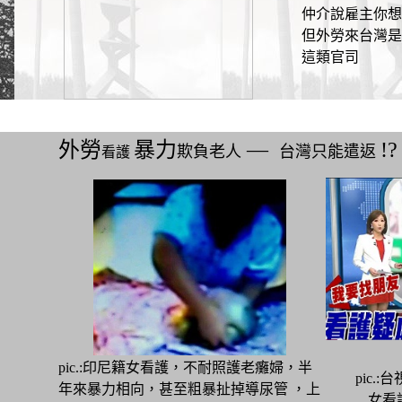
仲介說雇主你想
但外勞來台灣是"
這類官司
外勞
暴力
―
!?
欺負老人
台灣只能遣返
看護
pic.:印尼籍女看護，不耐照護老癱婦，半
pic.:
年來暴力相向，甚至粗暴扯掉導尿管 ，上
女看