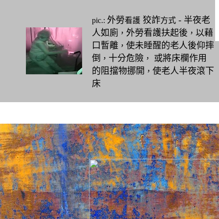
外勞
狡詐
- 半夜老
pic.:
看護
方式
人如廁
外勞看護扶起後
以藉
，
，
口暫離
使未睡醒的老人後仰摔
，
倒
十分危險
或將床欄作用
，
，
的阻擋物挪開
使老人半夜滾下
，
床
◎