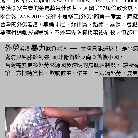
滿
。
ps:
各大媒體如 New York Times, BBC, CNN, Bloomb
榮獲李安主審的金馬獎最佳影片
、
入圍第57屆倫敦影展
聯合報12-28-2019: 法律不是移工(外勞)的第一考量
，
賺錢
台灣的外勞
，無論印尼、菲律賓、越南、泰傭，
會犯
看護
要應付這類
外勞
，不外事先防範與事後補救，但都有
看護
外勞
暴力
―
!
欺負老人
台灣只能遣返
是小
看護
滿清只屈膝於列強 而非俯首於東南亞落後小國，
台灣需要更多外勞來源國及透明的履歷表制度， 讓所有
第三方把持資料
、欺騙僱主
。
僱主一旦選錯外勞，要更