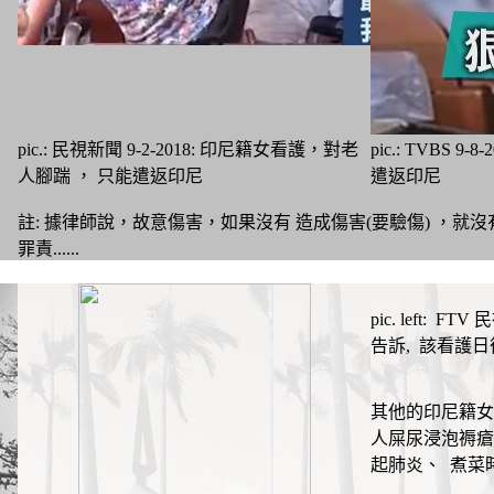
pic.: 民視新聞 9-2-2018: 印尼籍女看護，對老
pic.: TVB
人腳踹 ， 只能遣返印尼
遣返印尼
註: 據律師說，故意傷害，如果沒有 造成傷害(要驗傷) ，
罪責......
pic. left:
告訴, 該看護日
其他的印尼籍女
人屎尿浸泡褥瘡
起肺炎、 煮菜時跑