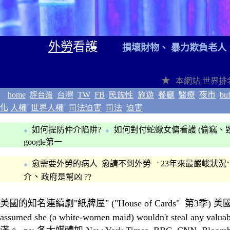
外勞
看護
損壞財物、 暴力欺負老人
★
本網站
世界排
home
台灣
TW
FB
民族性
旅遊
餐廳
醫療
夜市
buf
評台灣
化
人權
世界人權
司法迫害
司法
迫害
如何提防仲介陷阱?
如何對付蛇蠍女傭
看護
(偷竊
、
●
●
google第一
愈需要外勞的病人 愈請不到外勞
23年來最嚴峻狀況
●
"
"
、
介
政府是幫凶 ??
◎
美國的知名連續劇"紙牌屋"
("House of Cards" 第3季)
美
assumed she (a white-women maid) wouldn't steal any valuable