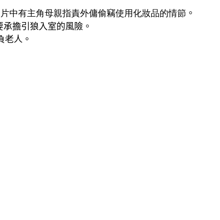
，
片中有主角母親指責外傭偷竊使用化妝品的情節
。
要承擔引狼入室的風險
。
負老人
。