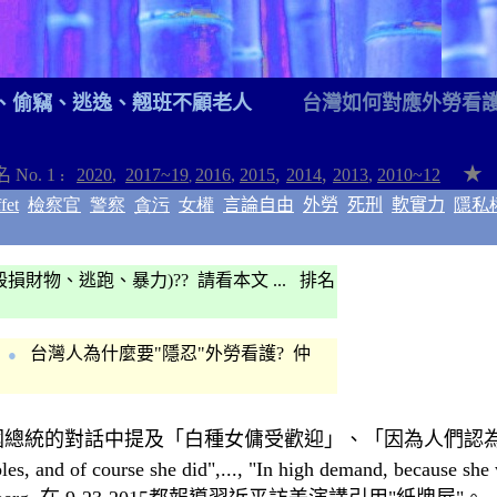
、
偷
竊
、
逃逸
、
翹班不顧老人
台灣如何對應外勞
看
,
,
★
名
No. 1
2020
,
2017~1
9
2016
,
2015
2014
2013
,
2010~12
:
,
fet
檢察官
警察
貪污
女權
言論自由
外勞
死刑
軟實力
隱私
毀損財物
、逃跑、
暴力)?? 請看本文 ... 排名
台灣人為什麼要"隱忍"外勞
看護
? 仲
●
國總統的對話中提及
「白種女傭受歡迎」
、
「因為人們認
s, and of course she did",..., "In high demand, because she 