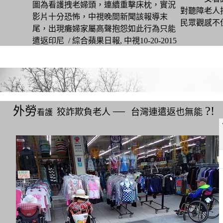
圖為看護拽老婦頭，連續重擊床枕，實況
對聽障老人
影片十分恐怖，中視晚間新聞該報導末
民眾觀感不
尾，出現癱婦家屬高聲抱怨如此行為只能
遣返印尼 / 綜合蘋果日報, 中視10-20-2015
◎
外勞
―
?!
狡詐
欺負老人
台灣連遣返也無能
看護