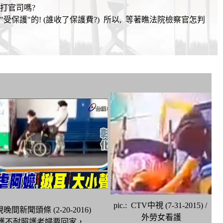
打官司嗎?
受保護"的! (誰收了保護費?) 所以, 等著瞧法院檢察官怎判
pic.: CTV中視 (7-31-2015) /
台視晚間新聞頭條 (2-20-2016)
外勞女看護
護不耐照護老婦要回家，