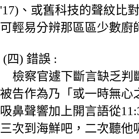
'17)、或舊科技的聲紋
可輕易分辨那區區少數廚
(四) 錯誤 :
檢察官遽下斷言缺乏判斷
被告作為乃「或一時無心
吸鼻聲響加上開言語從11:
三次到海鮮吧，二次聽他