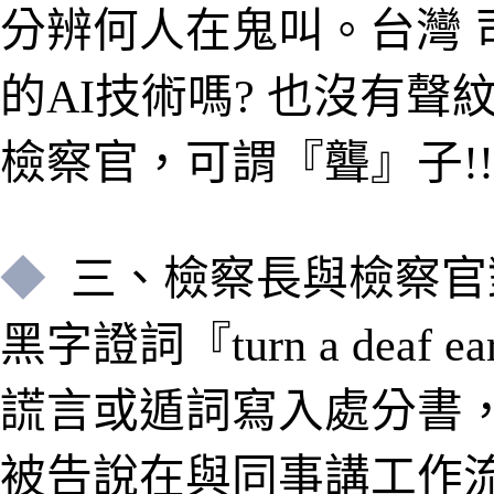
分辨何人在鬼叫
。
台灣 
的AI技術嗎? 也沒有聲
檢察官，可謂『聾
』
子!!
◆
三
、
檢察長與檢察官
黑字證詞『turn a deaf ea
謊言或遁詞寫入處分書
被告說
在與同事講工作