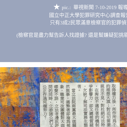
★
pic.:
華視新聞 7-10-2019 報
國立中正大學犯罪研究中心調查報
只有3成2民眾滿意檢察官的犯罪偵
(
檢察官是盡力幫
告訴人
找證據? 還是幫嫌疑犯挑