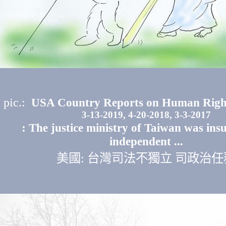
pic.:
USA Country Reports on Human Rights
3-13-2019, 4-20-2018, 3-3-2017
:
T
he justice ministry of Taiwan was insu
independent ...
美國: 台灣司法不獨立 司政治任