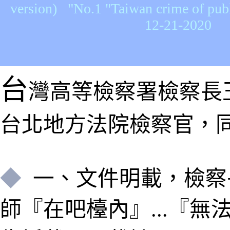
version) "No.1 "Taiwan crime of publ
12-21-2020
台
灣高等檢察署檢察長王添盛
台北地方法院檢察官，同
◆
一
、
文件明載，檢察
師『在吧檯內
』
...『