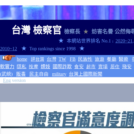
台灣 檢察官
檢察長
★
妨害名譽 公然侮
★
本網站
世界排名
No.1
2020~21
:
★
★
2010~12
Top rankings since 1998
home
台灣
TW
FB
民族性
旅遊
餐廳
醫療
評台灣
軟實力
隱私
按摩
嫖妓
國際詐欺
食安
超市
賣場
居住
飛安
(武統)
販毒
民主
自由
military
台灣上國際新聞
Eng
version