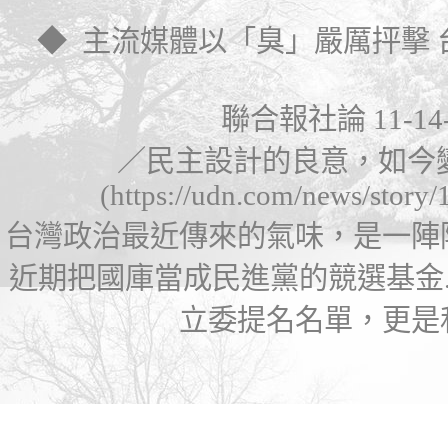
◆
主流媒體以「臭」
嚴
厲
抨擊
聯合報社論
11-14
／民主設計的良意，如今
(
https://udn.com/news/story
台灣政治最近傳來的氣味，是一陣
近期把國庫當成民進黨的競選基金.
立委提名名單，更是