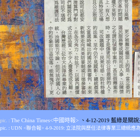
The China Times<中國時報>
、4-12-2019 藍綠是
pic. :
pic. : UDN <聯合
報>
4-9-2019: 立法院與歷任法律專業三總統