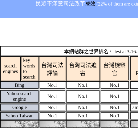
民眾不滿意
司法改革
成效
(22% of them are ext
本網站群之世界排名
/ test at 3-16
key-
台灣司法
台灣司法迫
台灣檢察
search
words
engines
to
評論
害
官
search
Bing
No.1
No.1
No.1
Yahoo search
No.1
No.1
No.1
engine
Google
No.1
No.1
No.1
am
Yahoo Taiwan
No.1
No.1
No.1