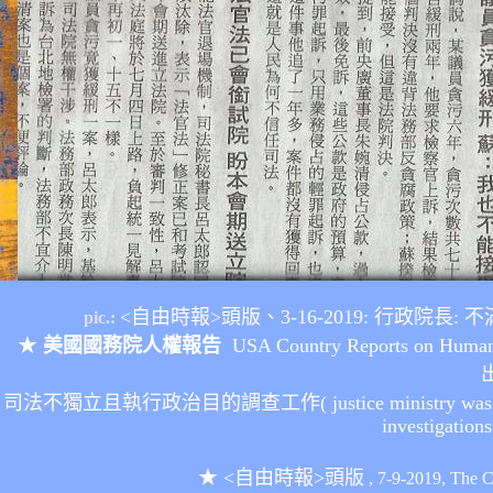
<自由時報>頭版
、3-16-2019:
行政院長
: 
pic.:
★
美國國務院人權報告
USA Country Reports on Human
司法不獨立且執行政治目的調查工作(
justice ministry was
investigations
★
<自由時報>頭版
, 7-9-2019, Th