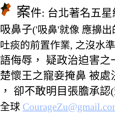
案
件:
台北著名五星
吸鼻子
('吸鼻'就像 應擤
吐痰的前置作業, 之沒水準~
語侮辱， 疑政治迫害之
楚懷王之寵妾掩鼻 被
處
， 卻不敢明目張膽承認
全球
CourageZu@gmail.co