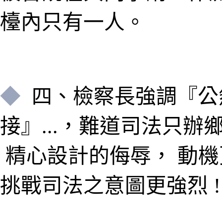
檯內只有一人
。
◆
四
、
檢察長強調
『
公
接
』...
，
難道司法
只辦鄉
精心設計的
侮辱， 動
挑戰司法之意圖更強烈 !