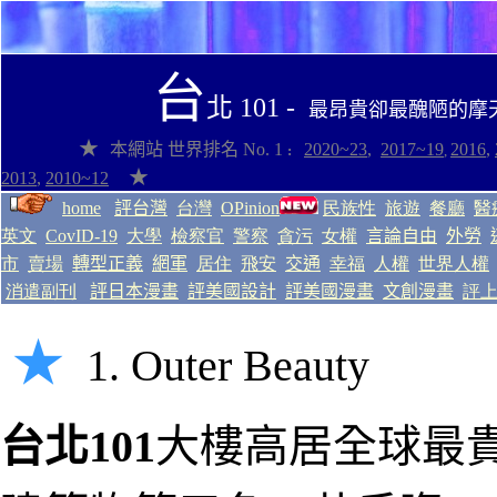
台
北 101 -
最昂貴卻最醜陋的摩
★
本網站
世界排名
No. 1
2020~2
3
,
2017~1
9
2016
,
:
,
★
2013
,
2010~12
home
評台灣
台灣
OP
inion
民族性
旅遊
餐廳
醫
英文
CovID-19
大學
檢察官
警察
貪污
女權
言論自由
外勞
市
賣場
轉型正義
網軍
居住
飛安
交通
幸福
人權
世界人權
消遣副刊
評日本漫畫
評美國設計
評美國漫畫
文創漫畫
評
★
1. Outer Beauty
台北101
大樓高居全球
最