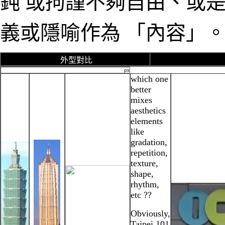
鈍 或拘謹不夠自由、或
義或隱喻作為 「內容」
外型對比
ps
which one
better
mixes
aesthetics
elements
like
gradation,
repetition,
texture,
shape,
rhythm,
etc ??
Obviously,
Taipei 101