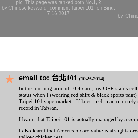
pic: This page was ranked both No.1, 2
by Chinese keyword "comment Taipei 101" on Bing,
7-16-2017
by Chine
ps1:
http://www.huffingtonpost
skyscrapers_n_1882140.html
★
email
to:
台北101
(10.26.2014)
In the morning around 10:45 am, my OFF-status cell
status when I (wearing red shirt & black sports pant
Taipei 101 supermarket. If latest tech. can remotely 
record in Taiwan.
I learnt that Taipei 101 is actually managed by a c
I also learnt that American core value is straight-fo
yellow chicken way.