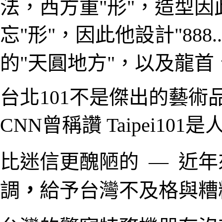
法
，西方重"形"，造型因
忘"形"，因此他設計"888.
的"天圓地方"，以及龍首
台北101不是傑出的藝術
CNN曾稱讚 Taipei1
比迷信更醜陋的
― 近
調
，
給予台灣不及格與糟