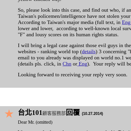
So, please look into this case, and find out who, if 
Taiwan's policemen/intelligence have not stolen you
According to Taiwan's major media (full text, in
En
lower and lower, according to well-known local surve
"F" and lousy scores on its human rights status.
I will bring a legal case against those evil guys in
websites - ranking world top (
details
) 3 concerning "
email to you already was displayed on world no.1 w
(details pls. click, in
Chn
or
Eng
). Your reply will b
Looking forward to receiving your reply very soon.
★
台北101
回覆
顧客服務部
(10.27.2014)
Dear Mr. (omitted)