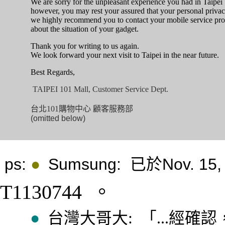
We are sorry for the unpleasant experience you had in Taipei
however, you may rest your assured that your personal privac
we highly recommend you to contact your mobile service pro
about the situation of your gadget.
Thank you for writing to us again.
We look forward your next visit to Taipei in the near future.
Best Regards,
TAIPEI 101 Mall, Customer Service Dept.
台北
101
購物中心 顧客服務部
(omitted below)
ps:
Sumsung: 已於Nov. 1
●
T1130744
3
。
經確認
●
台灣大哥大: 「...