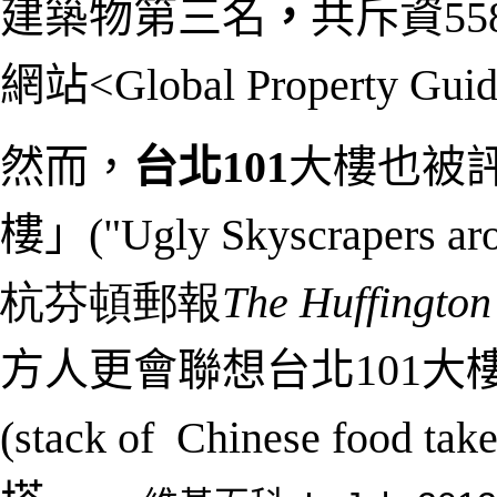
建築物第三名
，
共
斥資5
網站<
Global Property Gui
然而，
台北101
大樓也被
樓」(
"Ugly Skyscrapers ar
杭芬頓郵報
The Huffington
方人更會聯想
台北101
大
(stack of Chinese foo