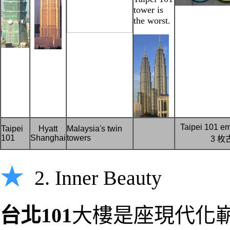
tower is
the worst.
Taipei 101 em
Taipei
Hyatt
Malaysia's twin
101
Shanghai
towers
3 枚
★
2. Inner Beauty
台北101
大樓是座現代化