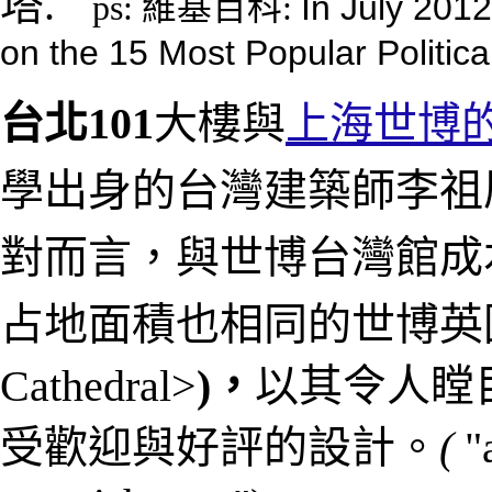
塔.
In July 201
ps: 維基百科:
on the 15 Most Popular Political
台北101
大樓與
上海世博
學出身的
台灣建築師李祖
對而言，與
世博台灣館成
占地面積也相同的世博英
Cathedral>
)，
以其令人瞠
受歡迎與好評的設計。
(
"