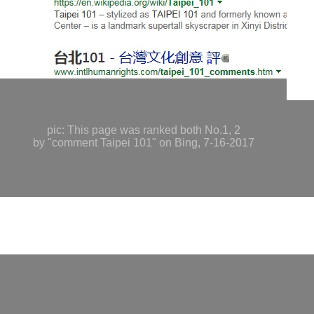
pic: This page was ranked both No.1, 2
by "comment Taipei 101" on Bing, 7-16-2017
○
7/
◎