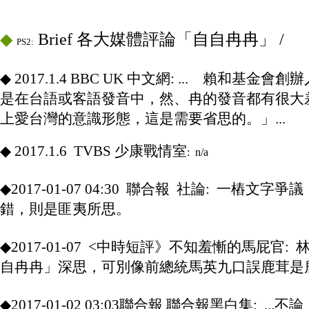
◆
◆
◆
Brief 各大媒體評論「自自冉冉」 /
PS2:
◆
◆ 2017.1.4 BBC UK 中文網: ...
◆
賴和基金會創辦
是在台語或客語發音中，然、冉的發音都有很大
上愛台灣的意識形態，這是需要省思的。」...
◆
2017.1.6 TVBS 少康戰情室
: n/a
◆
◆
2017-01-07 04:30 聯合報 社論
: 一樁文字爭
錯，則是匪夷所思。
◆
◆
2017-01-07 <
中時短評》
不知羞慚的馬屁官: 
自冉冉」深思，可別像前總統馬英九口誤鹿茸是鹿耳
◆
◆
2017-01-02 03:03聯合報 聯合報黑