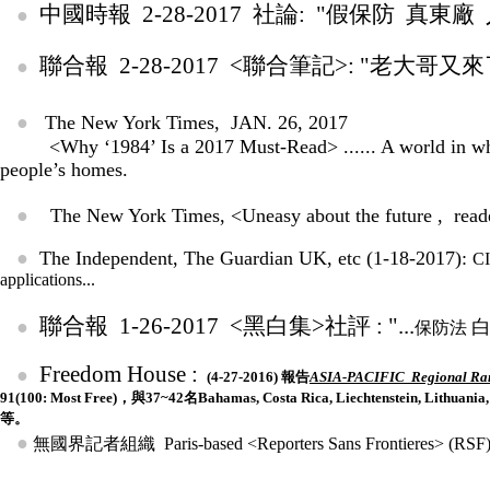
中國時報 2-28-2017 社論: "假保防 真東廠
●
聯合報
2-28-2017
<聯合筆記>: "老大哥又來了
●
●
The New York Times,
JAN. 26, 2017
<
Why ‘1984’ Is a 2017 Must-Read> ......
A world in wh
people’s homes.
●
The New York Times,
<Uneasy about the future , reade
●
The Independent, The Guardian UK, etc (1-18-2017):
CI
applications...
聯合報 1-26-2017 <黑白集>社評 : "...
●
保防法
Freedom House :
●
(4-27-2016) 報告
ASIA-PACIFIC Regional Ran
91(100: Most Free)，與37~42名Bahamas, Costa Rica, Liechtenstein, 
等。
●
無國界記者組織
P
aris-based <Reporters Sans Frontieres> (RSF