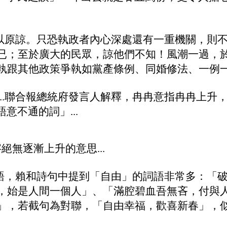
...無知可以原諒。只恐執政者內心深處還有一重機關
已；至於廣大的民眾，諒他們不知！風潮一過，於
跟其他政策爭執如黨產條例、同婚修法、一例一休等
...聯合報總統府發言人解釋，冉冉意指冉冉上
且語意不通的詞」
...
」兩字絕無逐漸上升的意思...
賴和常用的詞語，賴和詩句中提到「自由」的詞語非常
，始是人間一個人」、「滿腔碧血吾無吝，付與
」，若截句為對聯，「自由幸福，歡喜新春」，似