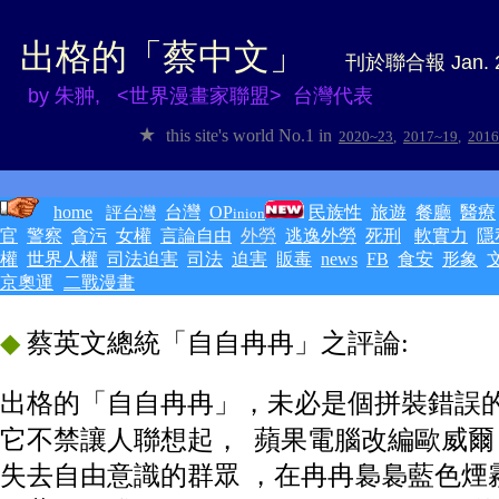
出格的「蔡中文」
刊於聯合報 Jan.
by 朱翀, <世界漫畫家聯盟> 台灣代表
★
this site's
world No.1
in
2020~23
,
2017~19
,
2016
home
台灣
OP
民族性
旅遊
餐廳
醫療
評台灣
inion
官
警察
貪污
女權
言論自由
外勞
逃逸外勞
死刑
軟實力
隱
權
世界人權
司法迫害
司法
迫害
販毒
news
FB
食安
形象
京奧運
二戰漫畫
◆
蔡英文總統「自自冉冉」之評論:
◆
出格的「自自冉冉」，未必是個拼裝錯誤
它不禁讓人聯想起， 蘋果電腦改編歐威爾 
失去自由意識的群眾 ，在冉冉
裊裊
藍色煙