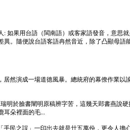
人: 如果用台語（閩南語）或客家語發音，意思
差異。
隨便說台語客語冉然音近，除了凸顯母語
議，居然演成一場道德風暴。總統府的幕僚作業以
林瑞明於臉書闡明原稿辨字苦，這幾天郢書燕說硬拗
朵裡面的毛...
白集: ...不論「手民之誤」一印出去就是廿五萬份，