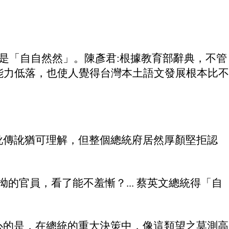
就是「自自然然」。
陳彥君:
根據教育部辭典，不管
能力低落，也使人覺得台灣本土語文發展根本比不
訛傳訛猶可理解，但整個總統府居然厚顏堅拒認
的官員，看了能不羞慚？... 蔡英文總統得「自
更令人擔心的是，在總統的重大決策中，像這類望之莫測高