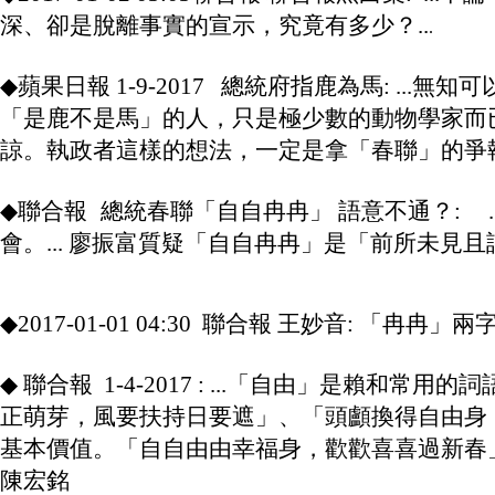
深、卻是脫離事實的宣示，究竟有多少？..
.
◆
◆
蘋果日報 1-9-2017 總統府指鹿為馬: 
「是鹿不是馬」的人，只是極少數的動物學家而
諒。執政者這樣的想法，一定是拿「春聯」的爭執
◆
◆
聯合報
總統春聯「自自冉冉」 語意不通？:
會。... 廖振富質疑「自自冉冉」是「前所未見
◆
◆
2017-01-01 04:30 聯合報 王妙音: 「冉冉
◆
◆
聯合報 1-4-2017 : ...「自由」是
正萌芽，風要扶持日要遮」、「頭顱換得自由身
基本價值。「自自由由幸福身，歡歡喜喜過新春
陳宏銘