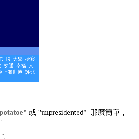
ID-19
大學
檢察
安
交通
幸福
人
評上海世博
評北
potatoe"
或
"unpresidented"
那麼簡單，
"
―
，