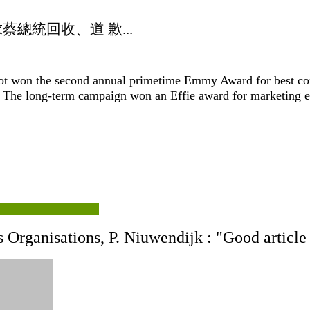
總統回收、道 歉...
pot won the second annual primetime Emmy Award for best c
 The long-term campaign won an Effie award for marketing ef
 Organisations, P. Niuwendijk : "Good article 