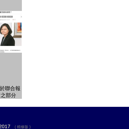
於聯合報
站之部分
 2017
( 精修版 )