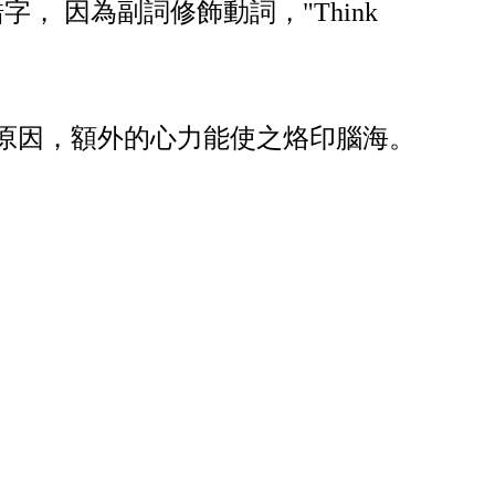
即屬錯字， 因為副詞修飾動詞，"Think
原因，額外的心力能使之烙印腦海。