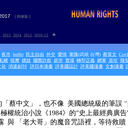
 2017
( 精修版 )
★
,
2015
,
2014
,
2013
,
2010~12
夜市
buffet
民主自由
外交
愛情
軍隊
(武統 台灣)
蔡英文
Cov
私權
按摩
嫖妓
國際詐欺
超市
賣場
轉型正義
網軍
居住
飛
文化
消遣副刊
評日本漫畫
評美國設計
評美國漫畫
文創漫畫
的「蔡中文」，也不像 美國總統級的筆誤
"
極權統治小說《1984》的"史上最經典廣告
霧 與
「
老大哥
」
的魔音咒語裡，等待救贖 