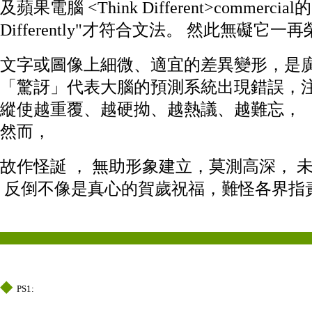
及蘋果電腦 <Think Different>comm
Differently"才符合文法
。 然此無礙它一再榮獲
文字或圖像上細微
、
適宜的差異變形
，是
「驚訝」代表大腦的預測系統出現錯誤，
縱使越
重覆、
越硬拗
、
越熱議
、
越難忘，
然而，
故作怪誕 ， 無助形象建立，莫測高深， 
反倒不像是真心的
賀歲
祝福
，難怪各界指
◆
◆
◆
◆
PS1: