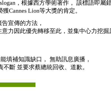
ercial的slogan，根據西方學術著作， 該標語
Cannes Lion等大獎的肯定。
廣告宣傳的方法
，
注意力因此優先轉移至此，並集中心力挖掘
未能
填補知識缺口
， 無助訊息廣播，
責不斷 並要求蔡總統回收、道歉
。