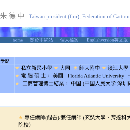
★
朱
德
中
Taiwan president (fmr), Federation of Cartooni
.........
....
關於本網站
.....
個人檔案
.....
Englishversion英文版
home
★
學歷
★
私立新民小學
★
大同
★
師大附中
★
淡江大學
★
電
腦
碩
士，
美
國
Florida Atlantic University
(
"
★
工商管理博士結業， 中国 (中国人民大学 深圳
★
★
專任講師(醒吾)/兼任講師 (玄奘大學、育
院校）