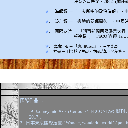
評審委員序文，
2002
(擔任
★
海報類
－「
一夫所指的政治海報
」，
★
.
設計類
－「
變臉的蒙娜麗莎
」，
中國
★
.
國際友誼
－
「讀賣新聞國際漫畫大賽
報
連載
；「
FECO
歡迎
Taiw
★
.
書籍出版
－
「應用
Pascal
」，
三民書局
★
插畫
－
刊登於民生報、中國時報、光華等。
★
國際作品
：
1.
"A Journey into Asian Cartoons", FECONEWS
期刊
,
2017
。
2.
日本東京國際漫畫("Wonder, wonderful world" / politics, hu