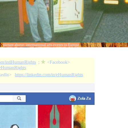
picture above: international arts events
in Europe
★
.com/intlHumanRights
;
<Facebook>
/eHumanRights
kedIn>
https://linkedin.com/in/eHumanRights