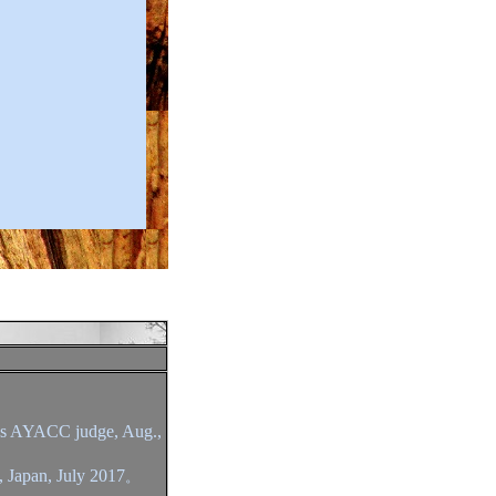
s AYACC judge, Aug.,
Japan, July 2017
。