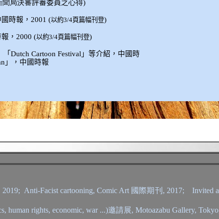
新聞局決審
評審委員
之心得
)
中國時報
，
2001 (
)
以約
3/4
頁篇幅刊登
時報
，
2000 (
)
以約
3/4
頁篇幅刊登
」「
Dutch Cartoon Festival
」等介紹，
中國時
an
」，
中國時報
 2019; Anti-Facist cartooning,
Comic Art 國際期刊,
2017; Invited a
man rights, economic, war ...)邀請展, Motoazabu Gallery, Tokyo, 