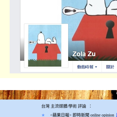
◆
台灣 主流媒體/學術 評論
：
★
<蘋果日報> 即時新聞 online opinion