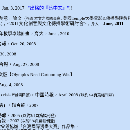
，
Jan. 3, 2017
"出格的
『
蔡中文
』
"
!!
創意
」論文 (
: 美國Temple大學電影&傳播學院教授 Jo
評論 本文之國際專家
)，<
2011文化創意與文化傳播學術研討會
>，
，
k
June, 2011
育大
，
育大
，
8年教學卓越計畫
June , 2010
合報
，
Oct. 20, 2008
 30, 2008
合報
，
Aug. 27, 2008
文版【
Olympics Need Cartooning Wits
】
Aug. 4, 2008
 crisis
)
，
中國時報
，
April 2008 (
)
以約
3/4
頁篇幅刊登
評論與回響
過
」，
聯合報
，
2007
時報
，
2005 (
)
以約
3/4
頁篇幅刊登
時報
，
2002 (
)
以約
3/4
頁篇幅刊登
建會
等協辦「台灣國際漫畫大賽」作品集，