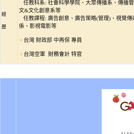
任教科系: 社會科學學院、大眾傳播系、傳播
文&文化創意系等
經
任教課程: 廣告創意、廣告策略(管理)、視覺
係、影視電影等
歷
★
台灣 財政部 中再保 專員
★
台灣空軍
財務會計 特官
★