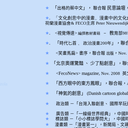
★
「
」，
民意論壇
出格的蔡中文
聯合報
★
.
「
文化創意中的漫畫、漫畫中的文化
荷蘭漫畫協會& FECO主席 Peter Nieuwendij
★
.
<
>
－
教
視覺傳達
育部9
編撰教材書籍
★
.
「
」，
聯
時代匕首
、 政治漫畫200年
★
<
>
，
，
笑畫馬扁
書序
聯合報
Nov.
出版
★
「
北京奧運驚豔
、
少了點創意
」，
聯
★
<FecoNews> magazine,
Nov. 2008
英
★
「
西方眼中的東方鳳眼
」，
聯合報
，
zola
★
「
神氣的創意
」
(Danish cartoon global
★
政治類
－「
台灣入聯創意、
國際早玩
★
廣告類
－「
一線級世界經典
」，
中國
★
標誌類
－「
小小標誌學問大
」，
中國
★
漫畫類
－「
漫畫第一
」，
新聞局、文